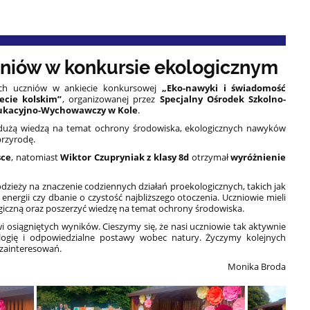
niów w konkursie ekologicznym
ch uczniów w ankiecie konkursowej
„Eko-nawyki i świadomość
ecie kolskim”
, organizowanej przez
Specjalny Ośrodek Szkolno-
ukacyjno-Wychowawczy w Kole
.
ę dużą wiedzą na temat ochrony środowiska, ekologicznych nawyków
przyrodę.
sce
, natomiast
Wiktor Czupryniak z klasy 8d
otrzymał
wyróżnienie
zieży na znaczenie codziennych działań proekologicznych, takich jak
nergii czy dbanie o czystość najbliższego otoczenia. Uczniowie mieli
iczną oraz poszerzyć wiedzę na temat ochrony środowiska.
i osiągniętych wyników. Cieszymy się, że nasi uczniowie tak aktywnie
ologię i odpowiedzialne postawy wobec natury. Życzymy kolejnych
 zainteresowań.
Monika Broda