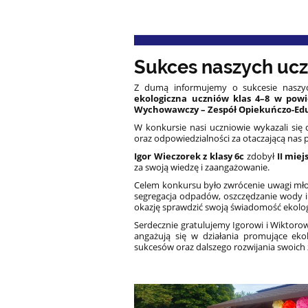
Sukces naszych ucz
Z dumą informujemy o sukcesie naszy
ekologiczna uczniów klas 4–8 w powi
Wychowawczy – Zespół Opiekuńczo-Ed
W konkursie nasi uczniowie wykazali si
oraz odpowiedzialności za otaczającą nas 
Igor Wieczorek z klasy 6c
zdobył
II miej
za swoją wiedzę i zaangażowanie.
Celem konkursu było zwrócenie uwagi młod
segregacja odpadów, oszczędzanie wody i e
okazję sprawdzić swoją świadomość ekolog
Serdecznie gratulujemy Igorowi i Wiktorow
angażują się w działania promujące ek
sukcesów oraz dalszego rozwijania swoich