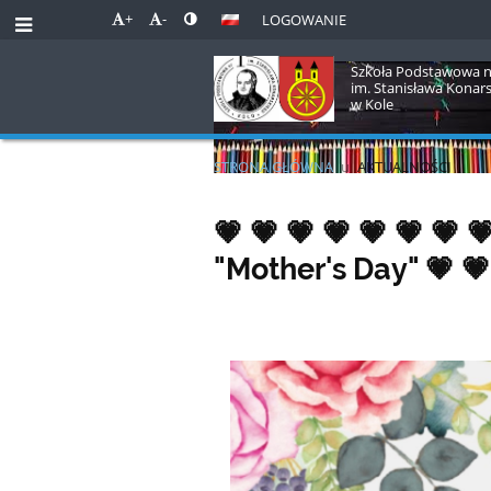
+
-
LOGOWANIE
Szkoła Podstawowa n
im. Stanisława Konar
w Kole
STRONA GŁÓWNA
u
AKTUALNOŚCI
Aktualności
💗 💗 💗 💗 💗 💗 💗 
"Mother's Day" 💗 💗 