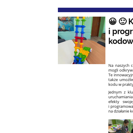
😀 🙂 
i prog
kodow
Na naszych c
mogli odkryw
Te innowacyjn
także umożli
kodu w prakty
Jednym z klu
uruchamiania
efekty swoj
i programowan
na działanie k