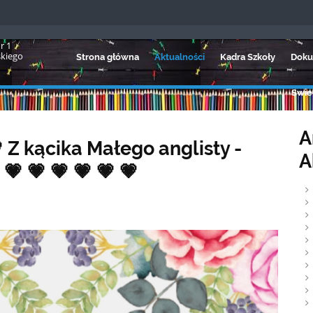
r 1
skiego
Strona główna
Aktualności
Kadra Szkoły
Doku
Świet
A
💗 Z kącika Małego anglisty -
A
💗 💗 💗 💗 💗 💗