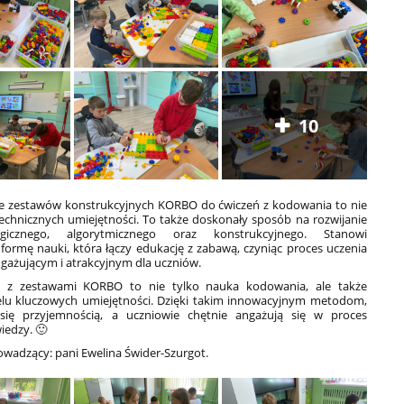
10
e zestawów konstrukcyjnych KORBO do ćwiczeń z kodowania to nie
echnicznych umiejętności. To także doskonały sposób na rozwijanie
gicznego, algorytmicznego oraz konstrukcyjnego. Stanowi
formę nauki, która łączy edukację z zabawą, czyniąc proces uczenia
angażującym i atrakcyjnym dla uczniów.
ia z zestawami KORBO to nie tylko nauka kodowania, ale także
ielu kluczowych umiejętności. Dzięki takim innowacyjnym metodom,
się przyjemnością, a uczniowie chętnie angażują się w proces
iedzy. 🙂
owadzący: pani Ewelina Świder-Szurgot.