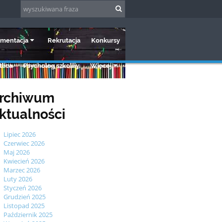
mentacja
Rekrutacja
Konkursy
lica
Psycholog szkolny
Więcej
rchiwum
ktualności
Lipiec 2026
Czerwiec 2026
Maj 2026
Kwiecień 2026
Marzec 2026
Luty 2026
Styczeń 2026
Grudzień 2025
Listopad 2025
Październik 2025