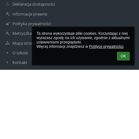
Deklaracja dostępności
Informacje prawne
Polityka prywatności
Metryczka
Ta strona wykorzystuje pliki cookies. Korzystając z niej 
wyrażasz zgodę na ich używanie, zgodnie z aktualnymi 
ustawieniami przeglądarki.

Mapa strony
Więcej informacji znajdziesz w 
Polityce prywatności
.
O szkole
OK
Kontakt
Aktualności
Kontakty
Szkoła Podstawowa nr 1 im. Stanisława Konarskiego w Kole
sp1kolo@interia.pl
63 27 20 514
ul. Szkolna 2a
62-600 Koło
Poland