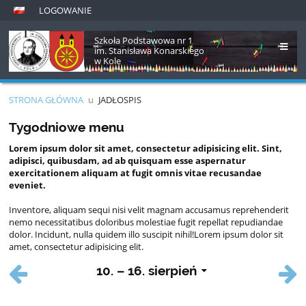
LOGOWANIE
Szkoła Podstawowa nr 1
im. Stanisława Konarskiego
w Kole
STRONA GŁÓWNA
u
JADŁOSPIS
Jadłospis
Tygodniowe menu
Lorem ipsum dolor sit amet, consectetur adipisicing elit. Sint,
adipisci, quibusdam, ad ab quisquam esse aspernatur
exercitationem aliquam at fugit omnis vitae recusandae
eveniet.
Inventore, aliquam sequi nisi velit magnam accusamus reprehenderit
nemo necessitatibus doloribus molestiae fugit repellat repudiandae
dolor. Incidunt, nulla quidem illo suscipit nihil!Lorem ipsum dolor sit
amet, consectetur adipisicing elit.
10. – 16. sierpień