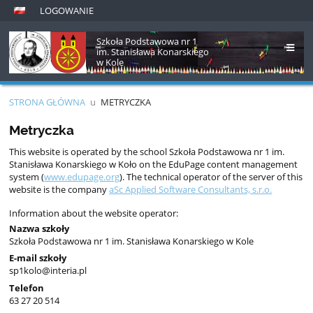
LOGOWANIE
Szkoła Podstawowa nr 1
im. Stanisława Konarskiego
w Kole
STRONA GŁÓWNA
u
METRYCZKA
Metryczka
Metryczka
This website is operated by the school Szkoła Podstawowa nr 1 im.
Stanisława Konarskiego w Koło on the EduPage content management
system (
www.edupage.org
). The technical operator of the server of this
website is the company
aSc Applied Software Consultants, s.r.o.
Information about the website operator:
Nazwa szkoły
Szkoła Podstawowa nr 1 im. Stanisława Konarskiego w Kole
E-mail szkoły
sp1kolo@interia.pl
Telefon
63 27 20 514