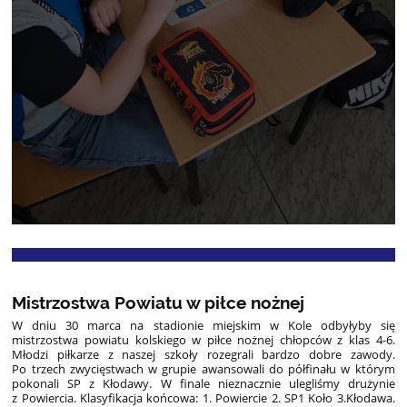
Mistrzostwa Powiatu w piłce nożnej
W dniu 30 marca na stadionie miejskim w Kole odbyłyby się
mistrzostwa powiatu kolskiego w piłce nożnej chłopców z klas 4-6.
Młodzi piłkarze z naszej szkoły rozegrali bardzo dobre zawody.
Po trzech zwycięstwach w grupie awansowali do półfinału w którym
pokonali SP z Kłodawy. W finale nieznacznie ulegliśmy drużynie
z Powiercia. Klasyfikacja końcowa: 1. Powiercie 2. SP1 Koło 3.Kłodawa.