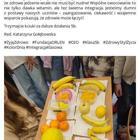
że zdrowe jedzenie wcale nie musi być nudne! Wspólne owocowanie to
nie tylko dawka witamin, ale też świetna integracja. Jesteśmy dumni
z postawy naszych uczniów – zaangażowanie, ciekawość i wzajemne
wsparcie pokazują, że zdrowie może łączyć!
Trzymajcie kciuki za dalsze działania 5b.
Red. Katarzyna Gołębowska
#ŻyjęZdrowo #FundacjaORLEN #CEO #Klasa5b #ZdrowyStylŻycia
#KolorDnia #IntegracjaKlasowa