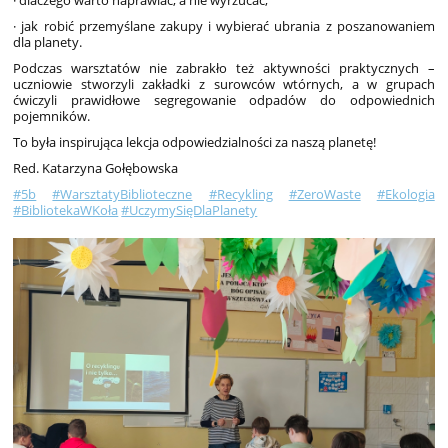
· dlaczego warto naprawiać, a nie wyrzucać,
· jak robić przemyślane zakupy i wybierać ubrania z poszanowaniem
dla planety.
Podczas warsztatów nie zabrakło też aktywności praktycznych –
uczniowie stworzyli zakładki z surowców wtórnych, a w grupach
ćwiczyli prawidłowe segregowanie odpadów do odpowiednich
pojemników.
To była inspirująca lekcja odpowiedzialności za naszą planetę!
Red. Katarzyna Gołębowska
#5b
#WarsztatyBiblioteczne
#Recykling
#ZeroWaste
#Ekologia
#BibliotekaWKoła
#UczymySięDlaPlanety