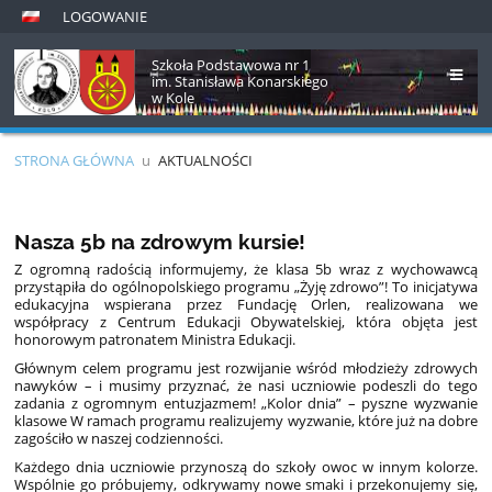
LOGOWANIE
Szkoła Podstawowa nr 1
im. Stanisława Konarskiego
w Kole
STRONA GŁÓWNA
u
AKTUALNOŚCI
Aktualności
Nasza 5b na zdrowym kursie!
Z ogromną radością informujemy, że klasa 5b wraz z wychowawcą
przystąpiła do ogólnopolskiego programu „Żyję zdrowo”! To inicjatywa
edukacyjna wspierana przez Fundację Orlen, realizowana we
współpracy z Centrum Edukacji Obywatelskiej, która objęta jest
honorowym patronatem Ministra Edukacji.
Głównym celem programu jest rozwijanie wśród młodzieży zdrowych
nawyków – i musimy przyznać, że nasi uczniowie podeszli do tego
zadania z ogromnym entuzjazmem! „Kolor dnia” – pyszne wyzwanie
klasowe W ramach programu realizujemy wyzwanie, które już na dobre
zagościło w naszej codzienności.
Każdego dnia uczniowie przynoszą do szkoły owoc w innym kolorze.
Wspólnie go próbujemy, odkrywamy nowe smaki i przekonujemy się,