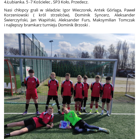
4.Łubianka. 5 -7 Kościelec , SP3 Koło, Przedecz.
Nasi chłopcy grali w składzie: Igor Wieczorek, Antek Górlaga, Paweł
Korzeniowski ( król strzelców), Dominik Syncerz, Aleksander
Świerczyński, Jan Wapiński, Aleksander Furs, Maksymilian Tomczak
i najlepszy bramkarz turnieju Dominik Brzoski .