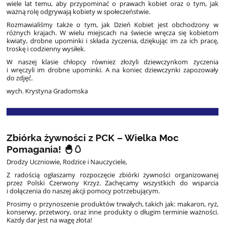
wiele lat temu, aby przypominać o prawach kobiet oraz o tym, jak
ważną rolę odgrywają kobiety w społeczeństwie.
Rozmawialiśmy także o tym, jak Dzień Kobiet jest obchodzony w
różnych krajach. W wielu miejscach na świecie wręcza się kobietom
kwiaty, drobne upominki i składa życzenia, dziękując im za ich pracę,
troskę i codzienny wysiłek.
W naszej klasie chłopcy również złożyli dziewczynkom życzenia
i wręczyli im drobne upominki. A na koniec dziewczynki zapozowały
do zdjęć.
wych. Krystyna Gradomska
Zbiórka żywności z PCK – Wielka Moc
Pomagania! 🐣🥚
Drodzy Uczniowie, Rodzice i Nauczyciele,
Z radością ogłaszamy rozpoczęcie zbiórki żywności organizowanej
przez Polski Czerwony Krzyż. Zachęcamy wszystkich do wsparcia
i dołączenia do naszej akcji pomocy potrzebującym.
Prosimy o przynoszenie produktów trwałych, takich jak: makaron, ryż,
konserwy, przetwory, oraz inne produkty o długim terminie ważności.
Każdy dar jest na wagę złota!