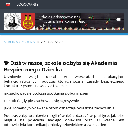
LOGOWANIE
Szkoła Podstawowa nr 1
im. Stanisława Konarskiego
w Kole
STRONA GŁÓWNA
u
AKTUALNOŚCI
Aktualności
🐕 Dziś w naszej szkole odbyła się Akademia
Bezpiecznego Dziecka
Uczniowie wzięli udział w warsztatach edukacyjno-
behawiorystycznych, podczas których poznali zasady bezpiecznego
kontaktu z psami. Dowiedzieli się m.in.:
jak zachować się podczas spotkania z obcym psem
co zrobić, gdy pies zachowuje się agresywnie
jakie komendy wydawane psom oznaczają określone zachowania
Podczas zajęć uczniowie mogli również zobaczyć w praktyce, jak pies
reaguje na polecenia swojego opiekuna oraz jak ważna jest
odpowiednia komunikacja między człowiekiem a zwierzęciem.