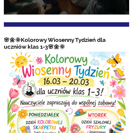
🌸🌼🌞Kolorowy Wiosenny Tydzień dla
uczniów klas 1-3🌸🌼🌞