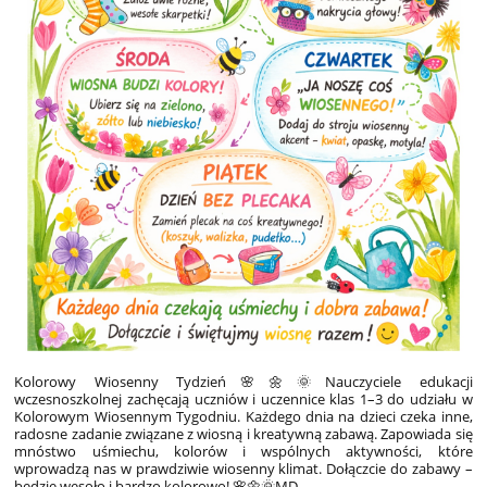
Kolorowy Wiosenny Tydzień
🌸🌼🌞Nauczyciele edukacji
wczesnoszkolnej zachęcają uczniów i uczennice klas 1–3 do udziału w
Kolorowym Wiosennym Tygodniu. Każdego dnia na dzieci czeka inne,
radosne zadanie związane z wiosną i kreatywną zabawą. Zapowiada się
mnóstwo uśmiechu, kolorów i wspólnych aktywności, które
wprowadzą nas w prawdziwie wiosenny klimat. Dołączcie do zabawy –
będzie wesoło i bardzo kolorowo! 🌸🌼🌞MD