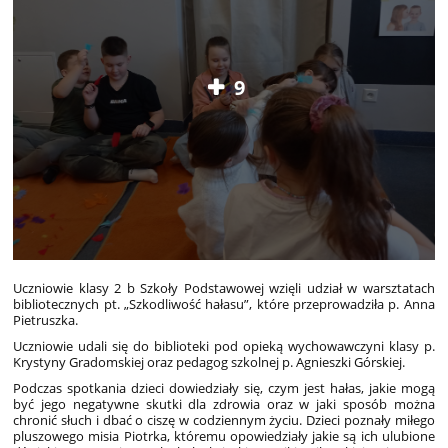
9
Uczniowie klasy 2 b Szkoły Podstawowej wzięli udział w warsztatach
bibliotecznych pt. „Szkodliwość hałasu”, które przeprowadziła p. Anna
Pietruszka.
Uczniowie udali się do biblioteki pod opieką wychowawczyni klasy p.
Krystyny Gradomskiej oraz pedagog szkolnej p. Agnieszki Górskiej.
Podczas spotkania dzieci dowiedziały się, czym jest hałas, jakie mogą
być jego negatywne skutki dla zdrowia oraz w jaki sposób można
chronić słuch i dbać o ciszę w codziennym życiu. Dzieci poznały miłego
pluszowego misia Piotrka, któremu opowiedziały jakie są ich ulubione