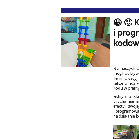
😀 🙂 
i prog
kodow
Na naszych c
mogli odkryw
Te innowacyjn
także umożli
kodu w prakty
Jednym z klu
uruchamiania
efekty swoj
i programowan
na działanie k