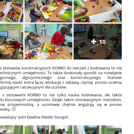
10
e zestawów konstrukcyjnych KORBO do ćwiczeń z kodowania to nie
echnicznych umiejętności. To także doskonały sposób na rozwijanie
gicznego, algorytmicznego oraz konstrukcyjnego. Stanowi
formę nauki, która łączy edukację z zabawą, czyniąc proces uczenia
angażującym i atrakcyjnym dla uczniów.
ia z zestawami KORBO to nie tylko nauka kodowania, ale także
ielu kluczowych umiejętności. Dzięki takim innowacyjnym metodom,
się przyjemnością, a uczniowie chętnie angażują się w proces
iedzy. 🙂
owadzący: pani Ewelina Świder-Szurgot.