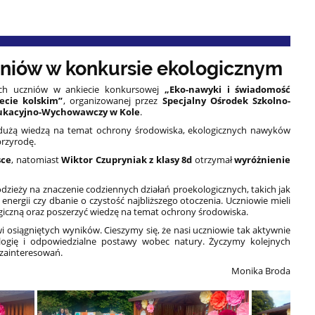
niów w konkursie ekologicznym
ch uczniów w ankiecie konkursowej
„Eko-nawyki i świadomość
ecie kolskim”
, organizowanej przez
Specjalny Ośrodek Szkolno-
ukacyjno-Wychowawczy w Kole
.
ę dużą wiedzą na temat ochrony środowiska, ekologicznych nawyków
przyrodę.
sce
, natomiast
Wiktor Czupryniak z klasy 8d
otrzymał
wyróżnienie
zieży na znaczenie codziennych działań proekologicznych, takich jak
nergii czy dbanie o czystość najbliższego otoczenia. Uczniowie mieli
iczną oraz poszerzyć wiedzę na temat ochrony środowiska.
i osiągniętych wyników. Cieszymy się, że nasi uczniowie tak aktywnie
ologię i odpowiedzialne postawy wobec natury. Życzymy kolejnych
 zainteresowań.
Monika Broda