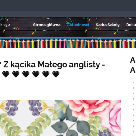
r 1
skiego
Strona główna
Aktualności
Kadra Szkoły
Doku
Świet
A
💗 Z kącika Małego anglisty -
A
💗 💗 💗 💗 💗 💗