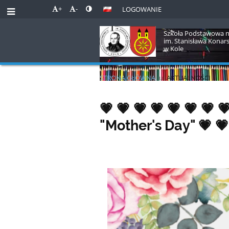
+
-
LOGOWANIE
Szkoła Podstawowa n
im. Stanisława Konar
w Kole
STRONA GŁÓWNA
u
AKTUALNOŚCI
Aktualności
💗 💗 💗 💗 💗 💗 💗 
"Mother's Day" 💗 💗 