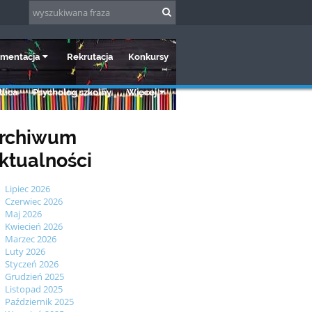
mentacja
Rekrutacja
Konkursy
lica
Psycholog szkolny
Więcej
rchiwum
ktualności
Lipiec 2026
Czerwiec 2026
Maj 2026
Kwiecień 2026
Marzec 2026
Luty 2026
Styczeń 2026
Grudzień 2025
Listopad 2025
Październik 2025