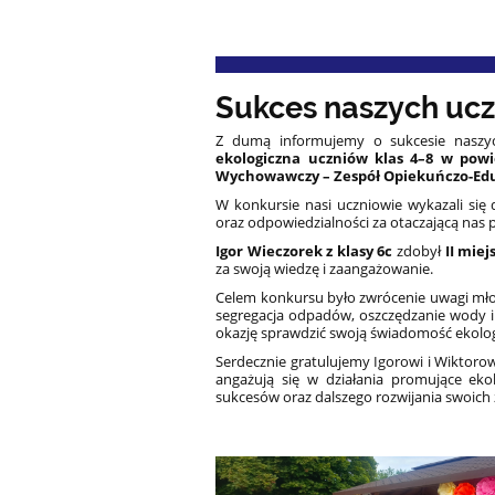
Sukces naszych ucz
Z dumą informujemy o sukcesie naszy
ekologiczna uczniów klas 4–8 w powi
Wychowawczy – Zespół Opiekuńczo-Ed
W konkursie nasi uczniowie wykazali si
oraz odpowiedzialności za otaczającą nas 
Igor Wieczorek z klasy 6c
zdobył
II miej
za swoją wiedzę i zaangażowanie.
Celem konkursu było zwrócenie uwagi młod
segregacja odpadów, oszczędzanie wody i e
okazję sprawdzić swoją świadomość ekolog
Serdecznie gratulujemy Igorowi i Wiktorow
angażują się w działania promujące ek
sukcesów oraz dalszego rozwijania swoich