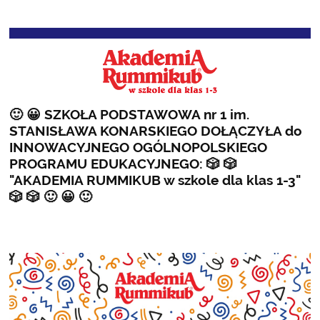
22
🙂 😀 SZKOŁA PODSTAWOWA nr 1 im.
STANISŁAWA KONARSKIEGO DOŁĄCZYŁA do
INNOWACYJNEGO OGÓLNOPOLSKIEGO
PROGRAMU EDUKACYJNEGO: 🎲 🎲
"AKADEMIA RUMMIKUB w szkole dla klas 1-3"
🎲 🎲 🙂 😀 🙂