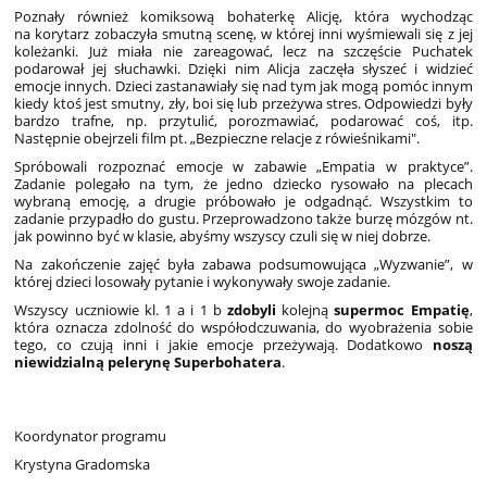
Poznały również komiksową bohaterkę Alicję, która wychodząc
na korytarz zobaczyła smutną scenę, w której inni wyśmiewali się z jej
koleżanki. Już miała nie zareagować, lecz na szczęście Puchatek
podarował jej słuchawki. Dzięki nim Alicja zaczęła słyszeć i widzieć
emocje innych. Dzieci zastanawiały się nad tym jak mogą pomóc innym
kiedy ktoś jest smutny, zły, boi się lub przeżywa stres. Odpowiedzi były
bardzo trafne, np. przytulić, porozmawiać, podarować coś, itp.
Następnie obejrzeli film pt. „Bezpieczne relacje z rówieśnikami".
Spróbowali rozpoznać emocje w zabawie „Empatia w praktyce”.
Zadanie polegało na tym, że jedno dziecko rysowało na plecach
wybraną emocję, a drugie próbowało je odgadnąć. Wszystkim to
zadanie przypadło do gustu. Przeprowadzono także burzę mózgów nt.
jak powinno być w klasie, abyśmy wszyscy czuli się w niej dobrze.
Na zakończenie zajęć była zabawa podsumowująca „Wyzwanie”, w
której dzieci losowały pytanie i wykonywały swoje zadanie.
Wszyscy uczniowie kl. 1 a i 1 b
zdobyli
kolejną
supermoc Empatię
,
która oznacza zdolność do współodczuwania, do wyobrażenia sobie
tego, co czują inni i jakie emocje przeżywają. Dodatkowo
noszą
niewidzialną pelerynę Superbohatera
.
Koordynator programu
Krystyna Gradomska