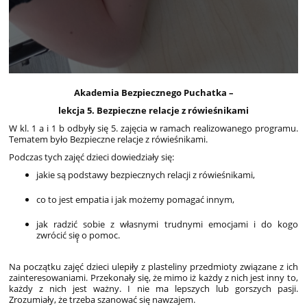
Akademia Bezpiecznego Puchatka –
lekcja 5. Bezpieczne relacje z rówieśnikami
W kl. 1 a i 1 b odbyły się 5. zajęcia w ramach realizowanego programu.
Tematem było Bezpieczne relacje z rówieśnikami.
Podczas tych zajęć dzieci dowiedziały się:
jakie s
ą
podstawy bezpiecznych relacji z rówieśnikami,
co to jest empatia i jak możemy pomagać
innym,
jak radzić sobie z w
ł
asnymi trudnymi emocjami i do kogo
zwrócić się̨ o pomoc.
Na początku zajęć dzieci ulepiły z plasteliny przedmioty związane z ich
zainteresowaniami. Przekonały się, że mimo iż każdy z nich jest inny to,
każdy z nich jest ważny. I nie ma lepszych lub gorszych pasji.
Zrozumiały, że trzeba szanować się nawzajem.