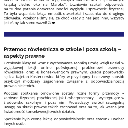
książką „Jedno oko na Maroko”. Uczniowie szukali odpowiedzi
na trudne pytania dotyczące inności, wyglądu i sprawności fizycznej.
To była wspaniała lekcja empatii, otwartości i szacunku do drugiego
człowieka. Przekonaliśmy się, że choć każdy z nas jest inny, wszyscy
jesteśmy tak samo ważni! 🤝❤️
Przemoc rówieśnicza w szkole i poza szkołą –
aspekty prawne
Uczniowie klasy 8d wraz z wychowawcą Moniką Brodą wzięli udział w
wyjątkowej lekcji online poświęconej problemowi przemocy
rówieśniczej oraz jej konsekwencjom prawnym. Zajęcia poprowadził
sędzia Kajetan Kosterkiewicz, który w przystępny i rzeczowy sposób
przybliżył młodzieży zagadnienia związane z odpowiedzialnością
prawną nieletnich.
Podczas spotkania omówione zostały różne formy przemocy –
zarówno fizycznej, psychicznej, jak i cyberprzemocy – występujące w
środowisku szkolnym i poza nim. Prowadzący zwrócił szczególną
uwagę na skutki prawne takich zachowań oraz na to, jak ważna jest
świadomość konsekwencji swoich działań.
Spotkanie było cenną lekcją odpowiedzialności oraz szacunku wobec
innych osób.