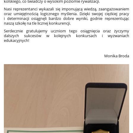
kolskiego, co świadczy o wysokim poziomie rywalizacji.
Nasi reprezentanci wykazali się imponującą wiedzą, zaangażowaniem
oraz umiejętnością logicznego myślenia. Dzięki swojej ciężkiej pracy
i determinacji osiągnęli bardzo dobre wyniki, godnie reprezentując
naszą szkołę na tle licznej konkurencji.
Serdecznie gratulujemy uczniom tego osiągnięcia oraz życzymy
dalszych sukcesów w kolejnych konkursach i wyzwaniach
edukacyjnych!
Monika Broda