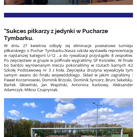
"Sukces piłkarzy z jedynki w Pucharze
Tymbarku.
W dniu 27 kwietnia odbyły się eliminacje powiatowe turnieju
piłkarskiego o Puchar Tymbarku.Nasza szkoła wystawiła reprezentację
w najstarszej kategorii U-12 , a do rywalizacji przystąpiło 8 zespołów.
Po zwycięstwie w grupie w półfinale wygraliśmy SP Kościelec. W finale
bo bardzo wyrównanym meczu pokonaliśmy w rzutach karnych 4:2
Szkołę Podstawową nr 3 z Koła. Zwycięska drużyna wywalczyła tym
samym awans do finału wojewódzkiego. Skład w jakim zagraliśmy :
Paweł Korzeniowski, Dominik Brzoski, Dominik Syncerz, Bruni Sekelsky,
Bartek Głowiński, Jan Wapiński, Antonina Karbowy, Aleksander
Adamczyk, Miłosz Czupryniak.