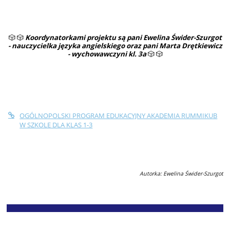
🎲
🎲
Koordynatorkami projektu są pani Ewelina Świder-Szurgot
- nauczycielka języka angielskiego oraz pani Marta Drętkiewicz
- wychowawczyni kl. 3a
🎲
🎲
OGÓLNOPOLSKI PROGRAM EDUKACYJNY AKADEMIA RUMMIKUB
W SZKOLE DLA KLAS 1-3
Autorka: Ewelina Świder-Szurgot