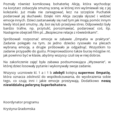
Poznały również komiksową bohaterkę Alicję, która wychodząc
na korytarz zobaczyła smutną scenę, w której inni wyśmiewali się z jej
koleżanki. Już miała nie zareagować, lecz na szczęście Puchatek
podarował jej słuchawki. Dzięki nim Alicja zaczęła słyszeć i widzieć
emocje innych. Dzieci zastanawiały się nad tym jak mogą pomóc innym
kiedy ktoś jest smutny, zły, boi się lub przeżywa stres. Odpowiedzi były
bardzo trafne, np. przytulić, porozmawiać, podarować coś, itp.
Następnie obejrzeli film pt. „Bezpieczne relacje z rówieśnikami".
Spróbowali rozpoznać emocje w zabawie „Empatia w praktyce”.
Zadanie polegało na tym, że jedno dziecko rysowało na plecach
wybraną emocję, a drugie próbowało je odgadnąć. Wszystkim to
zadanie przypadło do gustu. Przeprowadzono także burzę mózgów nt.
jak powinno być w klasie, abyśmy wszyscy czuli się w niej dobrze.
Na zakończenie zajęć była zabawa podsumowująca „Wyzwanie”, w
której dzieci losowały pytanie i wykonywały swoje zadanie.
Wszyscy uczniowie kl. 1 a i 1 b
zdobyli
kolejną
supermoc Empatię
,
która oznacza zdolność do współodczuwania, do wyobrażenia sobie
tego, co czują inni i jakie emocje przeżywają. Dodatkowo
noszą
niewidzialną pelerynę Superbohatera
.
Koordynator programu
Krystyna Gradomska