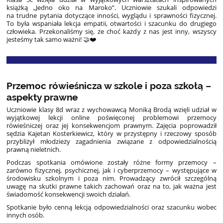
książką „Jedno oko na Maroko”. Uczniowie szukali odpowiedzi
na trudne pytania dotyczące inności, wyglądu i sprawności fizycznej.
To była wspaniała lekcja empatii, otwartości i szacunku do drugiego
człowieka. Przekonaliśmy się, że choć każdy z nas jest inny, wszyscy
jesteśmy tak samo ważni! 🤝❤️
Przemoc rówieśnicza w szkole i poza szkołą –
aspekty prawne
Uczniowie klasy 8d wraz z wychowawcą Moniką Brodą wzięli udział w
wyjątkowej lekcji online poświęconej problemowi przemocy
rówieśniczej oraz jej konsekwencjom prawnym. Zajęcia poprowadził
sędzia Kajetan Kosterkiewicz, który w przystępny i rzeczowy sposób
przybliżył młodzieży zagadnienia związane z odpowiedzialnością
prawną nieletnich.
Podczas spotkania omówione zostały różne formy przemocy –
zarówno fizycznej, psychicznej, jak i cyberprzemocy – występujące w
środowisku szkolnym i poza nim. Prowadzący zwrócił szczególną
uwagę na skutki prawne takich zachowań oraz na to, jak ważna jest
świadomość konsekwencji swoich działań.
Spotkanie było cenną lekcją odpowiedzialności oraz szacunku wobec
innych osób.