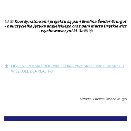
🎲
🎲
Koordynatorkami projektu są pani Ewelina Świder-Szurgot
- nauczycielka języka angielskiego oraz pani Marta Drętkiewicz
- wychowawczyni kl. 3a
🎲
🎲
OGÓLNOPOLSKI PROGRAM EDUKACYJNY AKADEMIA RUMMIKUB
W SZKOLE DLA KLAS 1-3
Autorka: Ewelina Świder-Szurgot