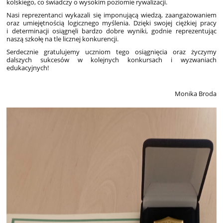
kolskiego, co świadczy o wysokim poziomie rywalizacji.
Nasi reprezentanci wykazali się imponującą wiedzą, zaangażowaniem
oraz umiejętnością logicznego myślenia. Dzięki swojej ciężkiej pracy
i determinacji osiągnęli bardzo dobre wyniki, godnie reprezentując
naszą szkołę na tle licznej konkurencji.
Serdecznie gratulujemy uczniom tego osiągnięcia oraz życzymy
dalszych sukcesów w kolejnych konkursach i wyzwaniach
edukacyjnych!
Monika Broda