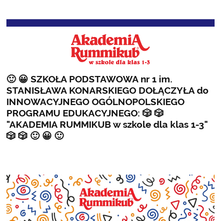
22
🙂 😀 SZKOŁA PODSTAWOWA nr 1 im.
STANISŁAWA KONARSKIEGO DOŁĄCZYŁA do
INNOWACYJNEGO OGÓLNOPOLSKIEGO
PROGRAMU EDUKACYJNEGO: 🎲 🎲
"AKADEMIA RUMMIKUB w szkole dla klas 1-3"
🎲 🎲 🙂 😀 🙂