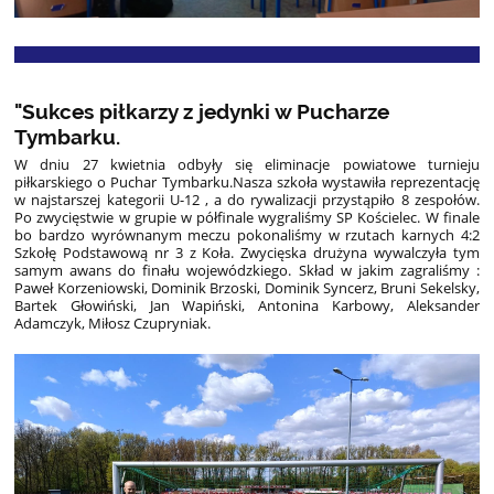
"Sukces piłkarzy z jedynki w Pucharze
Tymbarku.
W dniu 27 kwietnia odbyły się eliminacje powiatowe turnieju
piłkarskiego o Puchar Tymbarku.Nasza szkoła wystawiła reprezentację
w najstarszej kategorii U-12 , a do rywalizacji przystąpiło 8 zespołów.
Po zwycięstwie w grupie w półfinale wygraliśmy SP Kościelec. W finale
bo bardzo wyrównanym meczu pokonaliśmy w rzutach karnych 4:2
Szkołę Podstawową nr 3 z Koła. Zwycięska drużyna wywalczyła tym
samym awans do finału wojewódzkiego. Skład w jakim zagraliśmy :
Paweł Korzeniowski, Dominik Brzoski, Dominik Syncerz, Bruni Sekelsky,
Bartek Głowiński, Jan Wapiński, Antonina Karbowy, Aleksander
Adamczyk, Miłosz Czupryniak.