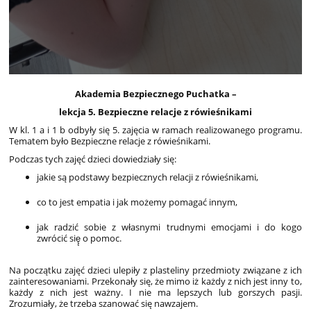
Akademia Bezpiecznego Puchatka –
lekcja 5. Bezpieczne relacje z rówieśnikami
W kl. 1 a i 1 b odbyły się 5. zajęcia w ramach realizowanego programu.
Tematem było Bezpieczne relacje z rówieśnikami.
Podczas tych zajęć dzieci dowiedziały się:
jakie s
ą
podstawy bezpiecznych relacji z rówieśnikami,
co to jest empatia i jak możemy pomagać
innym,
jak radzić sobie z w
ł
asnymi trudnymi emocjami i do kogo
zwrócić się̨ o pomoc.
Na początku zajęć dzieci ulepiły z plasteliny przedmioty związane z ich
zainteresowaniami. Przekonały się, że mimo iż każdy z nich jest inny to,
każdy z nich jest ważny. I nie ma lepszych lub gorszych pasji.
Zrozumiały, że trzeba szanować się nawzajem.