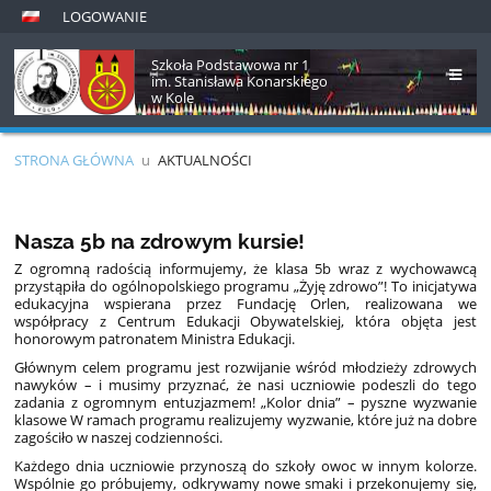
LOGOWANIE
Szkoła Podstawowa nr 1
im. Stanisława Konarskiego
w Kole
STRONA GŁÓWNA
u
AKTUALNOŚCI
Aktualności
Nasza 5b na zdrowym kursie!
Z ogromną radością informujemy, że klasa 5b wraz z wychowawcą
przystąpiła do ogólnopolskiego programu „Żyję zdrowo”! To inicjatywa
edukacyjna wspierana przez Fundację Orlen, realizowana we
współpracy z Centrum Edukacji Obywatelskiej, która objęta jest
honorowym patronatem Ministra Edukacji.
Głównym celem programu jest rozwijanie wśród młodzieży zdrowych
nawyków – i musimy przyznać, że nasi uczniowie podeszli do tego
zadania z ogromnym entuzjazmem! „Kolor dnia” – pyszne wyzwanie
klasowe W ramach programu realizujemy wyzwanie, które już na dobre
zagościło w naszej codzienności.
Każdego dnia uczniowie przynoszą do szkoły owoc w innym kolorze.
Wspólnie go próbujemy, odkrywamy nowe smaki i przekonujemy się,