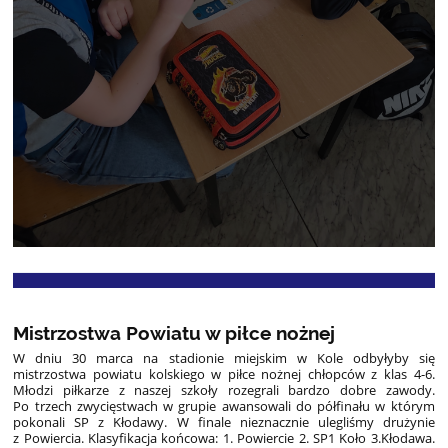
Mistrzostwa Powiatu w piłce nożnej
W dniu 30 marca na stadionie miejskim w Kole odbyłyby się
mistrzostwa powiatu kolskiego w piłce nożnej chłopców z klas 4-6.
Młodzi piłkarze z naszej szkoły rozegrali bardzo dobre zawody.
Po trzech zwycięstwach w grupie awansowali do półfinału w którym
pokonali SP z Kłodawy. W finale nieznacznie ulegliśmy drużynie
z Powiercia. Klasyfikacja końcowa: 1. Powiercie 2. SP1 Koło 3.Kłodawa.