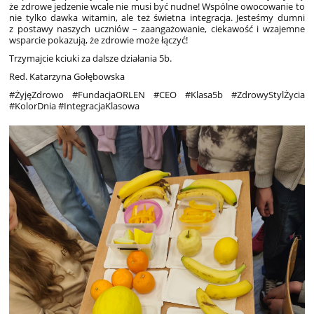
że zdrowe jedzenie wcale nie musi być nudne! Wspólne owocowanie to
nie tylko dawka witamin, ale też świetna integracja. Jesteśmy dumni
z postawy naszych uczniów – zaangażowanie, ciekawość i wzajemne
wsparcie pokazują, że zdrowie może łączyć!
Trzymajcie kciuki za dalsze działania 5b.
Red. Katarzyna Gołębowska
#ŻyjęZdrowo #FundacjaORLEN #CEO #Klasa5b #ZdrowyStylŻycia
#KolorDnia #IntegracjaKlasowa