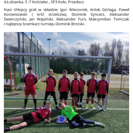
4.Łubianka. 5 -7 Kościelec , SP3 Koło, Przedecz.
Nasi chłopcy grali w składzie: Igor Wieczorek, Antek Górlaga, Paweł
Korzeniowski ( król strzelców), Dominik Syncerz, Aleksander
Świerczyński, Jan Wapiński, Aleksander Furs, Maksymilian Tomczak
i najlepszy bramkarz turnieju Dominik Brzoski .