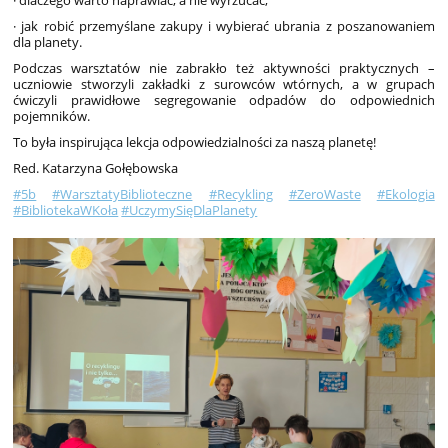
· dlaczego warto naprawiać, a nie wyrzucać,
· jak robić przemyślane zakupy i wybierać ubrania z poszanowaniem
dla planety.
Podczas warsztatów nie zabrakło też aktywności praktycznych –
uczniowie stworzyli zakładki z surowców wtórnych, a w grupach
ćwiczyli prawidłowe segregowanie odpadów do odpowiednich
pojemników.
To była inspirująca lekcja odpowiedzialności za naszą planetę!
Red. Katarzyna Gołębowska
#5b
#WarsztatyBiblioteczne
#Recykling
#ZeroWaste
#Ekologia
#BibliotekaWKoła
#UczymySięDlaPlanety