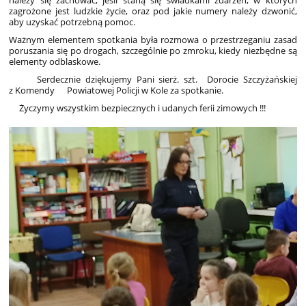
należy się zachować, jeśli staną się świadkami zdarzeń, w których
zagrożone jest ludzkie życie, oraz pod jakie numery należy dzwonić,
aby uzyskać potrzebną pomoc.
Ważnym elementem spotkania była rozmowa o przestrzeganiu zasad
poruszania się po drogach, szczególnie po zmroku, kiedy niezbędne są
elementy odblaskowe.
Serdecznie dziękujemy Pani sierż. szt. Dorocie Szczyżańskiej
z Komendy Powiatowej Policji w Kole za spotkanie.
Życzymy wszystkim bezpiecznych i udanych ferii zimowych !!!