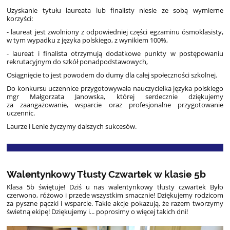
Uzyskanie tytułu laureata lub finalisty niesie ze sobą wymierne
korzyści:
- laureat jest zwolniony z odpowiedniej części egzaminu ósmoklasisty,
w tym wypadku z języka polskiego, z wynikiem 100%,
- laureat i finalista otrzymują dodatkowe punkty w postępowaniu
rekrutacyjnym do szkół ponadpodstawowych,
Osiągnięcie to jest powodem do dumy dla całej społeczności szkolnej.
Do konkursu uczennice przygotowywała nauczycielka języka polskiego
mgr Małgorzata Janowska, której serdecznie dziękujemy
za zaangażowanie, wsparcie oraz profesjonalne przygotowanie
uczennic.
Laurze i Lenie życzymy dalszych sukcesów.
Walentynkowy Tłusty Czwartek w klasie 5b
Klasa 5b świętuje! Dziś u nas walentynkowy tłusty czwartek ️
Było
czerwono, różowo i przede wszystkim smacznie! Dziękujemy rodzicom
za pyszne pączki i wsparcie. Takie akcje pokazują, że razem tworzymy
świetną ekipę! Dziękujemy i... poprosimy o więcej takich dni!