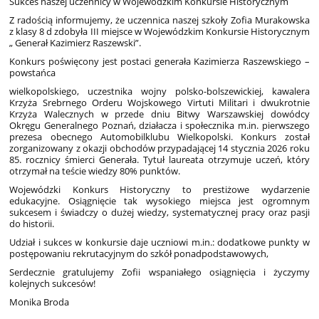
Sukces naszej uczennicy w Wojewódzkim Konkursie Historycznym
Z radością informujemy, że uczennica naszej szkoły Zofia Murakowska
z klasy 8 d zdobyła III miejsce w Wojewódzkim Konkursie Historycznym
„ Generał Kazimierz Raszewski”.
Konkurs poświęcony jest postaci generała Kazimierza Raszewskiego –
powstańca
wielkopolskiego, uczestnika wojny polsko-bolszewickiej, kawalera
Krzyża Srebrnego Orderu Wojskowego Virtuti Militari i dwukrotnie
Krzyża Walecznych w przede dniu Bitwy Warszawskiej dowódcy
Okręgu Generalnego Poznań, działacza i społecznika m.in. pierwszego
prezesa obecnego Automobilklubu Wielkopolski. Konkurs został
zorganizowany z okazji obchodów przypadającej 14 stycznia 2026 roku
85. rocznicy śmierci Generała. Tytuł laureata otrzymuje uczeń, który
otrzymał na teście wiedzy 80% punktów.
Wojewódzki Konkurs Historyczny to prestiżowe wydarzenie
edukacyjne. Osiągnięcie tak wysokiego miejsca jest ogromnym
sukcesem i świadczy o dużej wiedzy, systematycznej pracy oraz pasji
do historii.
Udział i sukces w konkursie daje uczniowi m.in.: dodatkowe punkty w
postępowaniu rekrutacyjnym do szkół ponadpodstawowych,
Serdecznie gratulujemy Zofii wspaniałego osiągnięcia i życzymy
kolejnych sukcesów!
Monika Broda