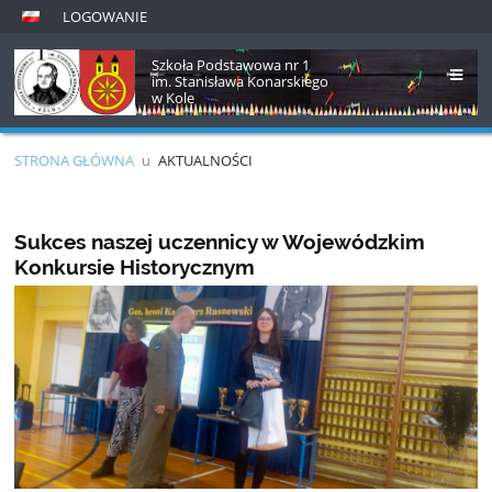
LOGOWANIE
Szkoła Podstawowa nr 1
im. Stanisława Konarskiego
w Kole
STRONA GŁÓWNA
u
AKTUALNOŚCI
Aktualności
Sukces naszej uczennicy w Wojewódzkim
Konkursie Historycznym