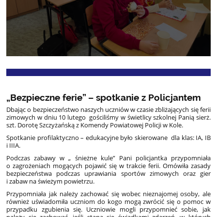
„Bezpieczne ferie” – spotkanie z Policjantem
Dbając o bezpieczeństwo naszych uczniów w czasie zbliżających się ferii
zimowych w dniu 10 lutego gościliśmy w świetlicy szkolnej Panią sierż.
szt. Dorotę Szczyżańską z Komendy Powiatowej Policji w Kole.
Spotkanie profilaktyczno – edukacyjne było skierowane dla klas: IA, IB
i IIIA.
Podczas zabawy w „ śnieżne kule” Pani policjantka przypomniała
o zagrożeniach mogących pojawić się w trakcie ferii. Omówiła zasady
bezpieczeństwa podczas uprawiania sportów zimowych oraz gier
i zabaw na świeżym powietrzu.
Przypomniała jak należy zachować się wobec nieznajomej osoby, ale
również uświadomiła uczniom do kogo mogą zwrócić się o pomoc w
przypadku zgubienia się. Uczniowie mogli przypomnieć sobie, jak