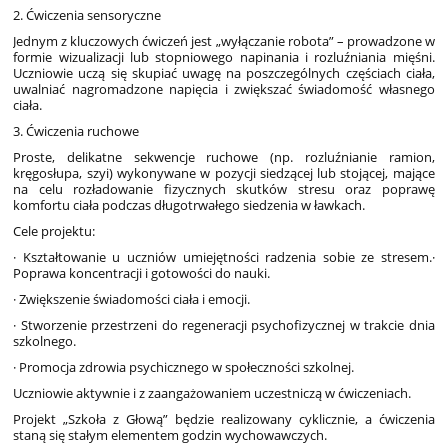
2. Ćwiczenia sensoryczne
Jednym z kluczowych ćwiczeń jest „wyłączanie robota” – prowadzone w
formie wizualizacji lub stopniowego napinania i rozluźniania mięśni.
Uczniowie uczą się skupiać uwagę na poszczególnych częściach ciała,
uwalniać nagromadzone napięcia i zwiększać świadomość własnego
ciała.
3. Ćwiczenia ruchowe
Proste, delikatne sekwencje ruchowe (np. rozluźnianie ramion,
kręgosłupa, szyi) wykonywane w pozycji siedzącej lub stojącej, mające
na celu rozładowanie fizycznych skutków stresu oraz poprawę
komfortu ciała podczas długotrwałego siedzenia w ławkach.
Cele projektu:
· Kształtowanie u uczniów umiejętności radzenia sobie ze stresem.
·
Poprawa koncentracji i gotowości do nauki.
· Zwiększenie świadomości ciała i emocji.
· Stworzenie przestrzeni do regeneracji psychofizycznej w trakcie dnia
szkolnego.
· Promocja zdrowia psychicznego w społeczności szkolnej.
Uczniowie aktywnie i z zaangażowaniem uczestniczą w ćwiczeniach.
Projekt „Szkoła z Głową” będzie realizowany cyklicznie, a ćwiczenia
staną się stałym elementem godzin wychowawczych.