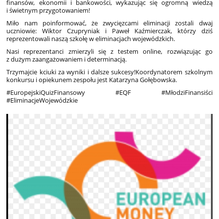
finansów, ekonomii i bankowości, wykazując się ogromną wiedzą
i świetnym przygotowaniem!
Miło nam poinformować, że zwycięzcami eliminacji zostali dwaj
uczniowie: Wiktor Czupryniak i Paweł Kaźmierczak, którzy dziś
reprezentowali naszą szkołę w eliminacjach wojewódzkich.
Nasi reprezentanci zmierzyli się z testem online, rozwiązując go
z dużym zaangażowaniem i determinacją.
Trzymajcie kciuki za wyniki i dalsze sukcesy!
Koordynatorem szkolnym
konkursu i opiekunem zespołu jest Katarzyna Gołębowska.
#EuropejskiQuizFinansowy #EQF #MłodziFinansiści
#EliminacjeWojewódzkie