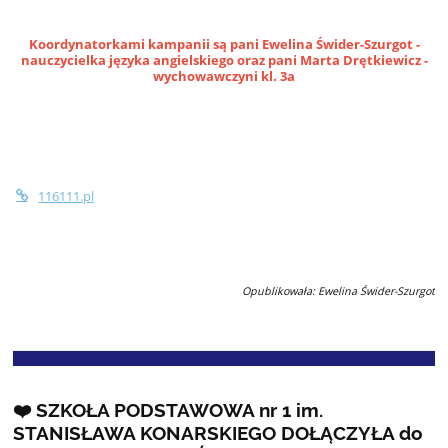
Koordynatorkami kampanii są pani Ewelina Świder-Szurgot -
nauczycielka języka angielskiego oraz pani Marta Drętkiewicz -
wychowawczyni kl. 3a
116111.pl
Opublikowała: Ewelina Świder-Szurgot
❤️ SZKOŁA PODSTAWOWA nr 1 im.
STANISŁAWA KONARSKIEGO DOŁĄCZYŁA do