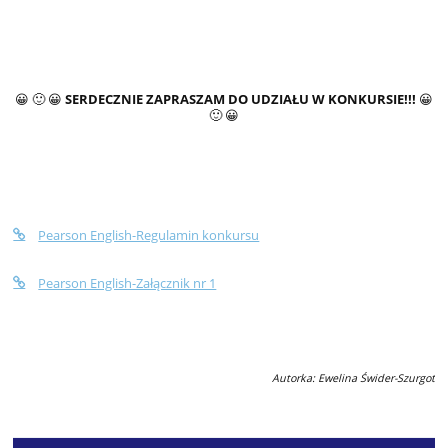
😀 🙂 😀
SERDECZNIE ZAPRASZAM DO UDZIAŁU W KONKURSIE!!!
😀
🙂 😀
Pearson English-Regulamin konkursu
Pearson English-Załącznik nr 1
Autorka: Ewelina Świder-Szurgot