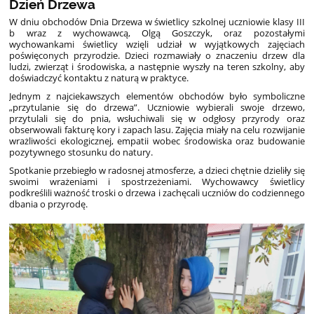
Dzień Drzewa
W dniu obchodów Dnia Drzewa w świetlicy szkolnej uczniowie klasy III
b wraz z wychowawcą, Olgą Goszczyk, oraz pozostałymi
wychowankami świetlicy wzięli udział w wyjątkowych zajęciach
poświęconych przyrodzie. Dzieci rozmawiały o znaczeniu drzew dla
ludzi, zwierząt i środowiska, a następnie wyszły na teren szkolny, aby
doświadczyć kontaktu z naturą w praktyce.
Jednym z najciekawszych elementów obchodów było symboliczne
„przytulanie się do drzewa”. Uczniowie wybierali swoje drzewo,
przytulali się do pnia, wsłuchiwali się w odgłosy przyrody oraz
obserwowali fakturę kory i zapach lasu. Zajęcia miały na celu rozwijanie
wrażliwości ekologicznej, empatii wobec środowiska oraz budowanie
pozytywnego stosunku do natury.
Spotkanie przebiegło w radosnej atmosferze, a dzieci chętnie dzieliły się
swoimi wrażeniami i spostrzeżeniami. Wychowawcy świetlicy
podkreślili ważność troski o drzewa i zachęcali uczniów do codziennego
dbania o przyrodę.