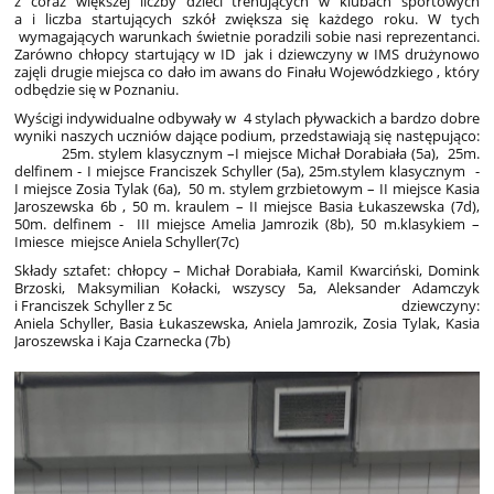
z coraz większej liczby dzieci trenujących w klubach sportowych
a i liczba startujących szkół zwiększa się każdego roku. W tych
wymagających warunkach świetnie poradzili sobie nasi reprezentanci.
Zarówno chłopcy startujący w ID jak i dziewczyny w IMS drużynowo
zajęli drugie miejsca co dało im awans do Finału Wojewódzkiego , który
odbędzie się w Poznaniu.
Wyścigi indywidualne odbywały w 4 stylach pływackich a bardzo dobre
wyniki naszych uczniów dające podium, przedstawiają się następująco:
25m. stylem klasycznym –I miejsce Michał Dorabiała (5a), 25m.
delfinem - I miejsce Franciszek Schyller (5a), 25m.stylem klasycznym -
I miejsce Zosia Tylak (6a), 50 m. stylem grzbietowym – II miejsce Kasia
Jaroszewska 6b , 50 m. kraulem – II miejsce Basia Łukaszewska (7d),
50m. delfinem - III miejsce Amelia Jamrozik (8b), 50 m.klasykiem –
Imiesce miejsce Aniela Schyller(7c)
Składy sztafet: chłopcy – Michał Dorabiała, Kamil Kwarciński, Domink
Brzoski, Maksymilian Kołacki, wszyscy 5a, Aleksander Adamczyk
i Franciszek Schyller z 5c dziewczyny:
Aniela Schyller, Basia Łukaszewska, Aniela Jamrozik, Zosia Tylak, Kasia
Jaroszewska i Kaja Czarnecka (7b)