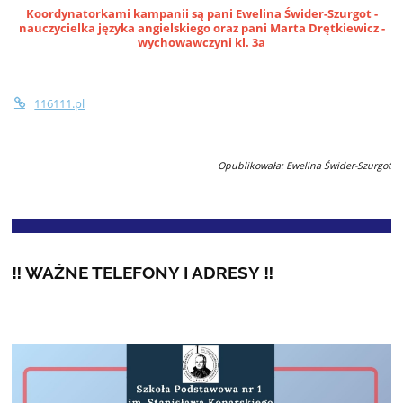
Koordynatorkami kampanii są pani Ewelina Świder-Szurgot -
nauczycielka języka angielskiego oraz pani Marta Drętkiewicz -
wychowawczyni kl. 3a
116111.pl
Opublikowała: Ewelina Świder-Szurgot
‼️ WAŻNE TELEFONY I ADRESY ‼️