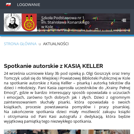
LOGOWANIE
Szkoła Podstawowa nr 1
im. Stanisława Konarskiego
w Kole
STRONA GŁÓWNA
u
AKTUALNOŚCI
Aktualności
Spotkanie autorskie z KASIĄ KELLER
24 września uczniowie klasy 3b pod opieką p. Olgi Goszczyk oraz Ireny
Tomczyk udali się do Miejskiej i Powiatowej Biblioteki Publicznej w Kole
na spotkanie autorskie z Kasią Kelller – pisarką i autorką tekstów dla
dzieci i młodzieży. Pani Kasia zaprosiła uczestników do „Krainy Pełnej
Emocji”, gdzie w bardzo interesujący sposób opowiadała o uczuciach
i emocjach, zarówno tych dobrych jak i złych. Dzieci z ogromnym
zainteresowaniem słuchały pisarki, która opowiadała o swoich
książkach, procesie powstawania pomysłów i pracy pisarskiej.
Na zakończenie spotkania dzieci miały możliwość zakupu książki
i otrzymania od Pani Kasi autografu z dedykacją, która będzie
wyjątkową pamiątką tego niezwykłego spotkania.