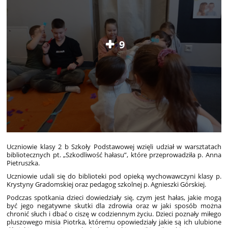
9
Uczniowie klasy 2 b Szkoły Podstawowej wzięli udział w warsztatach
bibliotecznych pt. „Szkodliwość hałasu”, które przeprowadziła p. Anna
Pietruszka.
Uczniowie udali się do biblioteki pod opieką wychowawczyni klasy p.
Krystyny Gradomskiej oraz pedagog szkolnej p. Agnieszki Górskiej.
Podczas spotkania dzieci dowiedziały się, czym jest hałas, jakie mogą
być jego negatywne skutki dla zdrowia oraz w jaki sposób można
chronić słuch i dbać o ciszę w codziennym życiu. Dzieci poznały miłego
pluszowego misia Piotrka, któremu opowiedziały jakie są ich ulubione