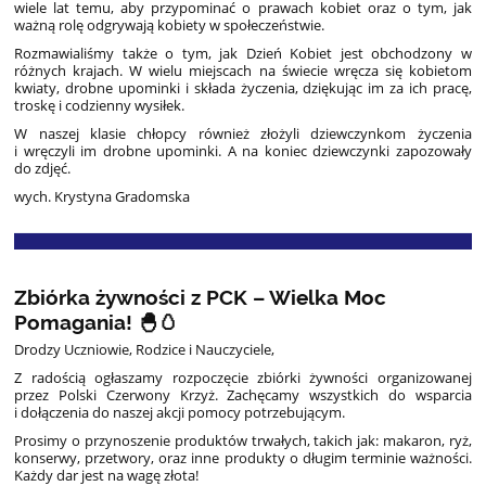
wiele lat temu, aby przypominać o prawach kobiet oraz o tym, jak
ważną rolę odgrywają kobiety w społeczeństwie.
Rozmawialiśmy także o tym, jak Dzień Kobiet jest obchodzony w
różnych krajach. W wielu miejscach na świecie wręcza się kobietom
kwiaty, drobne upominki i składa życzenia, dziękując im za ich pracę,
troskę i codzienny wysiłek.
W naszej klasie chłopcy również złożyli dziewczynkom życzenia
i wręczyli im drobne upominki. A na koniec dziewczynki zapozowały
do zdjęć.
wych. Krystyna Gradomska
Zbiórka żywności z PCK – Wielka Moc
Pomagania! 🐣🥚
Drodzy Uczniowie, Rodzice i Nauczyciele,
Z radością ogłaszamy rozpoczęcie zbiórki żywności organizowanej
przez Polski Czerwony Krzyż. Zachęcamy wszystkich do wsparcia
i dołączenia do naszej akcji pomocy potrzebującym.
Prosimy o przynoszenie produktów trwałych, takich jak: makaron, ryż,
konserwy, przetwory, oraz inne produkty o długim terminie ważności.
Każdy dar jest na wagę złota!