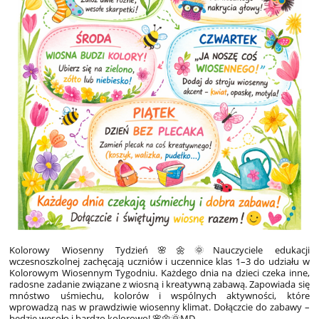
Kolorowy Wiosenny Tydzień
🌸🌼🌞Nauczyciele edukacji
wczesnoszkolnej zachęcają uczniów i uczennice klas 1–3 do udziału w
Kolorowym Wiosennym Tygodniu. Każdego dnia na dzieci czeka inne,
radosne zadanie związane z wiosną i kreatywną zabawą. Zapowiada się
mnóstwo uśmiechu, kolorów i wspólnych aktywności, które
wprowadzą nas w prawdziwie wiosenny klimat. Dołączcie do zabawy –
będzie wesoło i bardzo kolorowo! 🌸🌼🌞MD