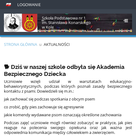
LOGOWANIE
Szkoła Podstawowa nr 1
im. Stanisława Konarskiego
w Kole
STRONA GŁÓWNA
u
AKTUALNOŚCI
Aktualności
🐕 Dziś w naszej szkole odbyła się Akademia
Bezpiecznego Dziecka
Uczniowie wzięli udział w warsztatach edukacyjno-
behawiorystycznych, podczas których poznali zasady bezpiecznego
kontaktu z psami. Dowiedzieli się m.in.:
jak zachować się podczas spotkania z obcym psem
co zrobić, gdy pies zachowuje się agresywnie
jakie komendy wydawane psom oznaczają określone zachowania
Podczas zajęć uczniowie mogli również zobaczyć w praktyce, jak pies
reaguje na polecenia swojego opiekuna oraz jak ważna jest
odpowiednia komunikacja między człowiekiem a zwierzęciem.