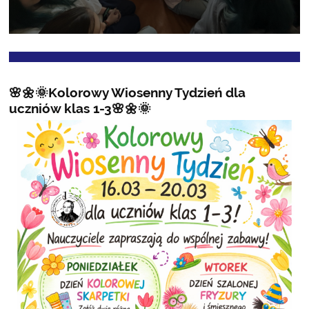
🌸🌼🌞Kolorowy Wiosenny Tydzień dla
uczniów klas 1-3🌸🌼🌞