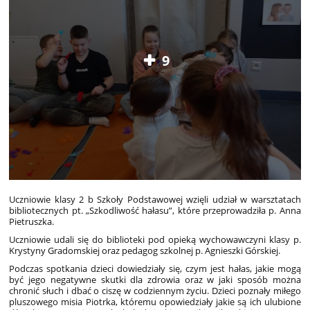
9
Uczniowie klasy 2 b Szkoły Podstawowej wzięli udział w warsztatach
bibliotecznych pt. „Szkodliwość hałasu”, które przeprowadziła p. Anna
Pietruszka.
Uczniowie udali się do biblioteki pod opieką wychowawczyni klasy p.
Krystyny Gradomskiej oraz pedagog szkolnej p. Agnieszki Górskiej.
Podczas spotkania dzieci dowiedziały się, czym jest hałas, jakie mogą
być jego negatywne skutki dla zdrowia oraz w jaki sposób można
chronić słuch i dbać o ciszę w codziennym życiu. Dzieci poznały miłego
pluszowego misia Piotrka, któremu opowiedziały jakie są ich ulubione