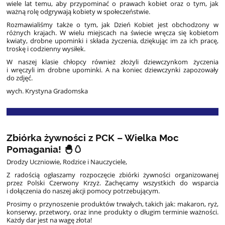
wiele lat temu, aby przypominać o prawach kobiet oraz o tym, jak
ważną rolę odgrywają kobiety w społeczeństwie.
Rozmawialiśmy także o tym, jak Dzień Kobiet jest obchodzony w
różnych krajach. W wielu miejscach na świecie wręcza się kobietom
kwiaty, drobne upominki i składa życzenia, dziękując im za ich pracę,
troskę i codzienny wysiłek.
W naszej klasie chłopcy również złożyli dziewczynkom życzenia
i wręczyli im drobne upominki. A na koniec dziewczynki zapozowały
do zdjęć.
wych. Krystyna Gradomska
Zbiórka żywności z PCK – Wielka Moc
Pomagania! 🐣🥚
Drodzy Uczniowie, Rodzice i Nauczyciele,
Z radością ogłaszamy rozpoczęcie zbiórki żywności organizowanej
przez Polski Czerwony Krzyż. Zachęcamy wszystkich do wsparcia
i dołączenia do naszej akcji pomocy potrzebującym.
Prosimy o przynoszenie produktów trwałych, takich jak: makaron, ryż,
konserwy, przetwory, oraz inne produkty o długim terminie ważności.
Każdy dar jest na wagę złota!