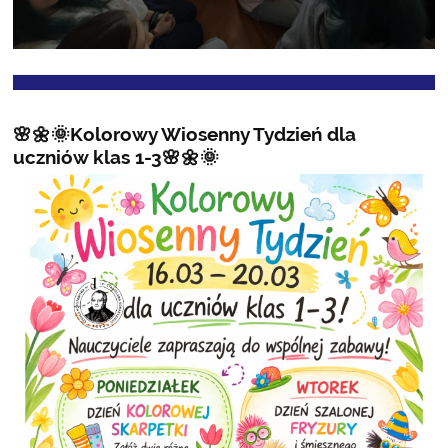
🌸🌼🌞Kolorowy Wiosenny Tydzień dla
uczniów klas 1-3🌸🌼🌞