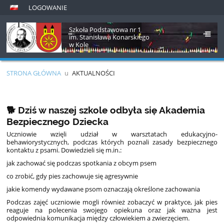
LOGOWANIE
Szkoła Podstawowa nr 1
im. Stanisława Konarskiego
w Kole
STRONA GŁÓWNA
u
AKTUALNOŚCI
Aktualności
🐕 Dziś w naszej szkole odbyła się Akademia
Bezpiecznego Dziecka
Uczniowie wzięli udział w warsztatach edukacyjno-
behawiorystycznych, podczas których poznali zasady bezpiecznego
kontaktu z psami. Dowiedzieli się m.in.:
jak zachować się podczas spotkania z obcym psem
co zrobić, gdy pies zachowuje się agresywnie
jakie komendy wydawane psom oznaczają określone zachowania
Podczas zajęć uczniowie mogli również zobaczyć w praktyce, jak pies
reaguje na polecenia swojego opiekuna oraz jak ważna jest
odpowiednia komunikacja między człowiekiem a zwierzęciem.