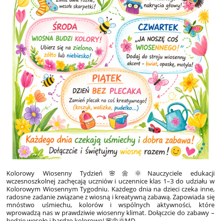
Kolorowy Wiosenny Tydzień
🌸🌼🌞Nauczyciele edukacji
wczesnoszkolnej zachęcają uczniów i uczennice klas 1–3 do udziału w
Kolorowym Wiosennym Tygodniu. Każdego dnia na dzieci czeka inne,
radosne zadanie związane z wiosną i kreatywną zabawą. Zapowiada się
mnóstwo uśmiechu, kolorów i wspólnych aktywności, które
wprowadzą nas w prawdziwie wiosenny klimat. Dołączcie do zabawy –
będzie wesoło i bardzo kolorowo! 🌸🌼🌞MD