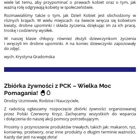
wiele lat temu, aby przypominać o prawach kobiet oraz o tym, jak
ważną rolę odgrywają kobiety w społeczeństwie.
Rozmawialiśmy także o tym, jak Dzień Kobiet jest obchodzony w
różnych krajach. W wielu miejscach na świecie wręcza się kobietom
kwiaty, drobne upominki i składa życzenia, dziękując im za ich pracę,
troskę i codzienny wysiłek.
W naszej klasie chłopcy również złożyli dziewczynkom życzenia
i wręczyli im drobne upominki. A na koniec dziewczynki zapozowały
do zdjęć.
wych. Krystyna Gradomska
Zbiórka żywności z PCK – Wielka Moc
Pomagania! 🐣🥚
Drodzy Uczniowie, Rodzice i Nauczyciele,
Z radością ogłaszamy rozpoczęcie zbiórki żywności organizowanej
przez Polski Czerwony Krzyż. Zachęcamy wszystkich do wsparcia
i dołączenia do naszej akcji pomocy potrzebującym.
Prosimy o przynoszenie produktów trwałych, takich jak: makaron, ryż,
konserwy, przetwory, oraz inne produkty o długim terminie ważności.
Każdy dar jest na wagę złota!