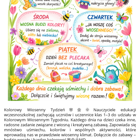
Kolorowy Wiosenny Tydzień
🌸🌼🌞Nauczyciele edukacji
wczesnoszkolnej zachęcają uczniów i uczennice klas 1–3 do udziału w
Kolorowym Wiosennym Tygodniu. Każdego dnia na dzieci czeka inne,
radosne zadanie związane z wiosną i kreatywną zabawą. Zapowiada się
mnóstwo uśmiechu, kolorów i wspólnych aktywności, które
wprowadzą nas w prawdziwie wiosenny klimat. Dołączcie do zabawy –
będzie wesoło i bardzo kolorowo! 🌸🌼🌞MD