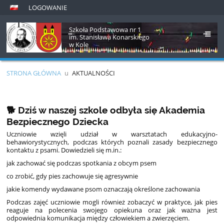
LOGOWANIE
Szkoła Podstawowa nr 1
im. Stanisława Konarskiego
w Kole
STRONA GŁÓWNA
u
AKTUALNOŚCI
Aktualności
🐕 Dziś w naszej szkole odbyła się Akademia
Bezpiecznego Dziecka
Uczniowie wzięli udział w warsztatach edukacyjno-
behawiorystycznych, podczas których poznali zasady bezpiecznego
kontaktu z psami. Dowiedzieli się m.in.:
jak zachować się podczas spotkania z obcym psem
co zrobić, gdy pies zachowuje się agresywnie
jakie komendy wydawane psom oznaczają określone zachowania
Podczas zajęć uczniowie mogli również zobaczyć w praktyce, jak pies
reaguje na polecenia swojego opiekuna oraz jak ważna jest
odpowiednia komunikacja między człowiekiem a zwierzęciem.