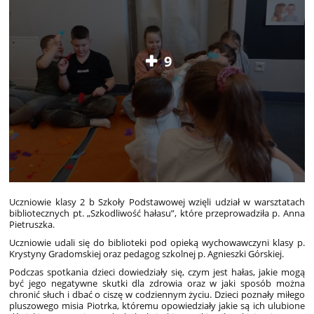
9
Uczniowie klasy 2 b Szkoły Podstawowej wzięli udział w warsztatach
bibliotecznych pt. „Szkodliwość hałasu”, które przeprowadziła p. Anna
Pietruszka.
Uczniowie udali się do biblioteki pod opieką wychowawczyni klasy p.
Krystyny Gradomskiej oraz pedagog szkolnej p. Agnieszki Górskiej.
Podczas spotkania dzieci dowiedziały się, czym jest hałas, jakie mogą
być jego negatywne skutki dla zdrowia oraz w jaki sposób można
chronić słuch i dbać o ciszę w codziennym życiu. Dzieci poznały miłego
pluszowego misia Piotrka, któremu opowiedziały jakie są ich ulubione