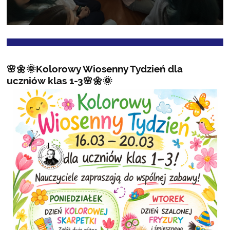
🌸🌼🌞Kolorowy Wiosenny Tydzień dla
uczniów klas 1-3🌸🌼🌞