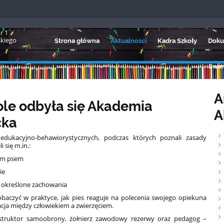
r 1
skiego
Strona główna
Aktualności
Kadra Szkoły
Doku
Świet
A
kole odbyła się Akademia
A
cka
 edukacyjno-behawiorystycznych, podczas których poznali zasady
 się m.in.:
cym psem
ie
 określone zachowania
obaczyć w praktyce, jak pies reaguje na polecenia swojego opiekuna
cja między człowiekiem a zwierzęciem.
instruktor samoobrony, żołnierz zawodowy rezerwy oraz pedagog –