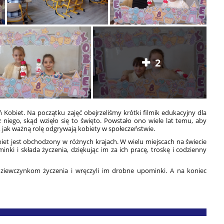
2
ń Kobiet. Na początku zajęć obejrzeliśmy krótki filmik edukacyjny dla
z niego, skąd wzięło się to święto. Powstało ono wiele lat temu, aby
 jak ważną rolę odgrywają kobiety w społeczeństwie.
iet jest obchodzony w różnych krajach. W wielu miejscach na świecie
nki i składa życzenia, dziękując im za ich pracę, troskę i codzienny
 dziewczynkom życzenia i wręczyli im drobne upominki. A na koniec