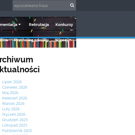
mentacja
Rekrutacja
Konkursy
lica
Psycholog szkolny
Więcej
rchiwum
ktualności
Lipiec 2026
Czerwiec 2026
Maj 2026
Kwiecień 2026
Marzec 2026
Luty 2026
Styczeń 2026
Grudzień 2025
Listopad 2025
Październik 2025