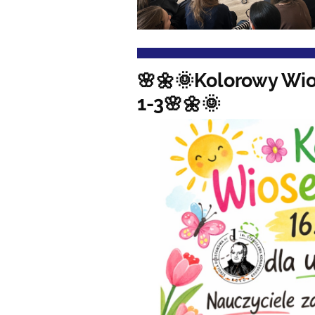
🌸🌼🌞Kolorowy Wio
1-3🌸🌼🌞