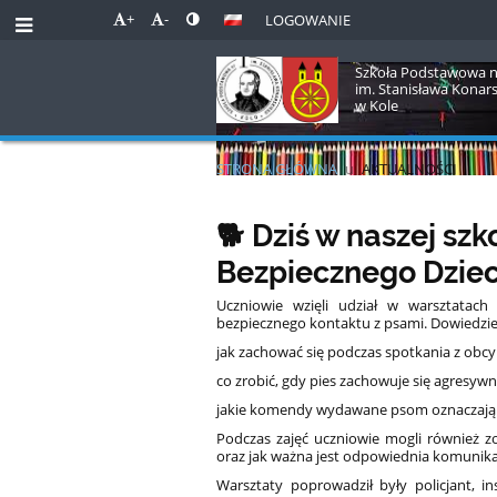
+
-
LOGOWANIE
Szkoła Podstawowa n
im. Stanisława Konar
w Kole
STRONA GŁÓWNA
u
AKTUALNOŚCI
Aktualności
🐕 Dziś w naszej sz
Bezpiecznego Dzie
Uczniowie wzięli udział w warsztatach
bezpiecznego kontaktu z psami. Dowiedzieli
jak zachować się podczas spotkania z ob
co zrobić, gdy pies zachowuje się agresywn
jakie komendy wydawane psom oznaczają
Podczas zajęć uczniowie mogli również z
oraz jak ważna jest odpowiednia komunika
Warsztaty poprowadził były policjant, 