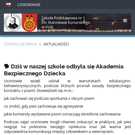
LOGOWANIE
Szkoła Podstawowa nr 1
im. Stanisława Konarskiego
w Kole
STRONA GŁÓWNA
u
AKTUALNOŚCI
Aktualności
🐕 Dziś w naszej szkole odbyła się Akademia
Bezpiecznego Dziecka
Uczniowie wzięli udział w warsztatach edukacyjno-
behawiorystycznych, podczas których poznali zasady bezpiecznego
kontaktu z psami. Dowiedzieli się m.in.:
jak zachować się podczas spotkania z obcym psem
co zrobić, gdy pies zachowuje się agresywnie
jakie komendy wydawane psom oznaczają określone zachowania
Podczas zajęć uczniowie mogli również zobaczyć w praktyce, jak pies
reaguje na polecenia swojego opiekuna oraz jak ważna jest
odpowiednia komunikacja między człowiekiem a zwierzęciem.