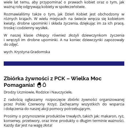
wiele lat temu, aby przypominać o prawach kobiet oraz o tym, jak
ważną rolę odgrywają kobiety w społeczeństwie.
Rozmawialiśmy także o tym, jak Dzień Kobiet jest obchodzony w
różnych krajach. W wielu miejscach na świecie wręcza się kobietom
kwiaty, drobne upominki i składa życzenia, dziękując im za ich pracę,
troskę i codzienny wysiłek.
W naszej klasie chłopcy również złożyli dziewczynkom życzenia
i wręczyli im drobne upominki. A na koniec dziewczynki zapozowały
do zdjęć.
wych. Krystyna Gradomska
Zbiórka żywności z PCK – Wielka Moc
Pomagania! 🐣🥚
Drodzy Uczniowie, Rodzice i Nauczyciele,
Z radością ogłaszamy rozpoczęcie zbiórki żywności organizowanej
przez Polski Czerwony Krzyż. Zachęcamy wszystkich do wsparcia
i dołączenia do naszej akcji pomocy potrzebującym.
Prosimy o przynoszenie produktów trwałych, takich jak: makaron, ryż,
konserwy, przetwory, oraz inne produkty o długim terminie ważności.
Każdy dar jest na wagę złota!