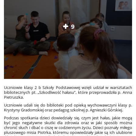
9
Uczniowie klasy 2 b Szkoły Podstawowej wzięli udział w warsztatach
bibliotecznych pt. „Szkodliwość hałasu”, które przeprowadziła p. Anna
Pietruszka.
Uczniowie udali się do biblioteki pod opieką wychowawczyni klasy p.
Krystyny Gradomskiej oraz pedagog szkolnej p. Agnieszki Górskiej.
Podczas spotkania dzieci dowiedziały się, czym jest hałas, jakie mogą
być jego negatywne skutki dla zdrowia oraz w jaki sposób można
chronić słuch i dbać o ciszę w codziennym życiu. Dzieci poznały miłego
pluszowego misia Piotrka, któremu opowiedziały jakie są ich ulubione