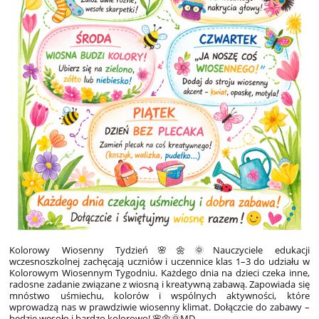
Kolorowy Wiosenny Tydzień
🌸🌼🌞Nauczyciele edukacji
wczesnoszkolnej zachęcają uczniów i uczennice klas 1–3 do udziału w
Kolorowym Wiosennym Tygodniu. Każdego dnia na dzieci czeka inne,
radosne zadanie związane z wiosną i kreatywną zabawą. Zapowiada się
mnóstwo uśmiechu, kolorów i wspólnych aktywności, które
wprowadzą nas w prawdziwie wiosenny klimat. Dołączcie do zabawy –
będzie wesoło i bardzo kolorowo! 🌸🌼🌞MD