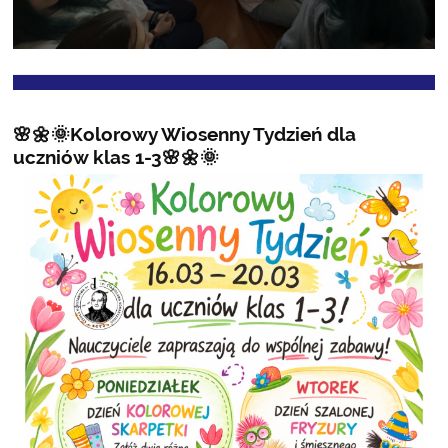
🌸🌼🌞Kolorowy Wiosenny Tydzień dla
uczniów klas 1-3🌸🌼🌞