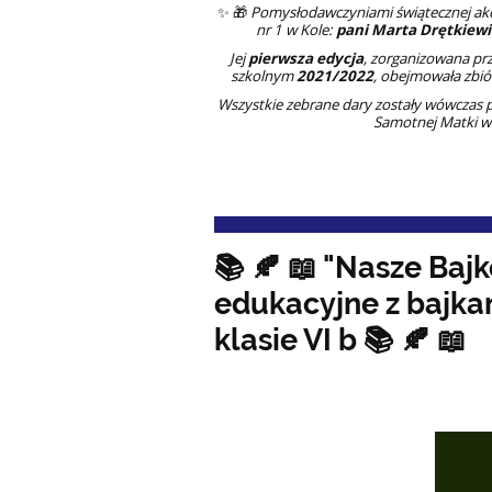
✨ 🎁
Pomysłodawczyniami świątecznej akc
nr 1 w Kole:
pani Marta Drętkiewi
Jej
pierwsza edycja
, zorganizowana pr
szkolnym
2021/2022
, obejmowała zbió
Wszystkie zebrane dary zostały wówczas p
Samotnej Matki w 
📚 🍂 📖 "Nasze Baj
edukacyjne z bajka
klasie VI b 📚 🍂 📖