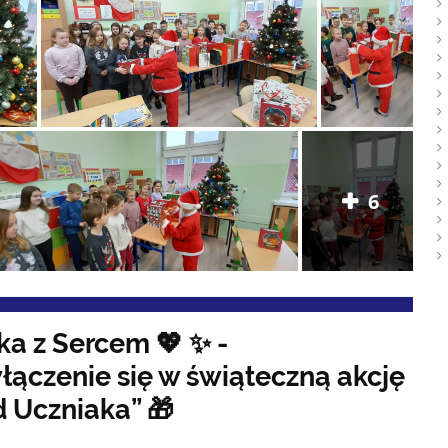
6
ka z Sercem 💖 ✨ -
łączenie się w świąteczną akcję
d Uczniaka” 🎁