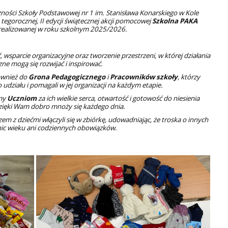
czności Szkoły Podstawowej nr 1 im. Stanisława Konarskiego w Kole
egorocznej, II edycji świątecznej akcji pomocowej
Szkolna PAKA
 realizowanej w roku szkolnym 2025/2026.
, wsparcie organizacyjne oraz tworzenie przestrzeni, w której działania
zne mogą się rozwijać i inspirować.
ównież do
Grona Pedagogicznego
i
Pracowników szkoły
, którzy
do udziału i pomagali w jej organizacji na każdym etapie.
amy
Uczniom
za ich wielkie serca, otwartość i gotowość do niesienia
ięki Wam dobro mnoży się każdego dnia.
azem z dziećmi włączyli się w zbiórkę, udowadniając, że troska o innych
nic wieku ani codziennych obowiązków.