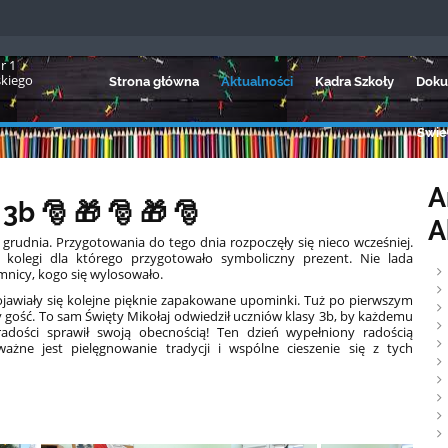
r 1
skiego
Strona główna
Aktualności
Kadra Szkoły
Doku
Świet
A
b 🎅 🎁 🎅 🎁 🎅
A
8 grudnia. Przygotowania do tego dnia rozpoczęły się nieco wcześniej.
/ kolegi dla którego przygotowało symboliczny prezent. Nie lada
nicy, kogo się wylosowało.
iały się kolejne pięknie zapakowane upominki. Tuż po pierwszym
y gość. To sam Święty Mikołaj odwiedził uczniów klasy 3b, by każdemu
 radości sprawił swoją obecnością! Ten dzień wypełniony radością
ażne jest pielęgnowanie tradycji i wspólne cieszenie się z tych