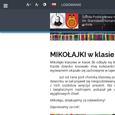
+
-
LOGOWANIE
Szkoła Podstawowa n
im. Stanisława Konar
w Kole
STRONA GŁÓWNA
u
AKTUALNOŚCI
Aktualności
MIKOŁAJKI w klasie 3
Mikołajki klasowe w klasie 3b odbyły się 
Każde dziecko losowało imię koleżanki
wyzwaniem okazało się zachowanie w tajem
Już od rana pod choinką klasową pojaw
dzwonku w sali pojawił się niespodziewan
z nich osobiście wręczyć prezent. Ileż
i świątecznym nastrojem, pokazał jak w
wyjątkowych chwil.
Mikołaju, dziękujemy za odwiedziny!
Zapraszamy za rok!