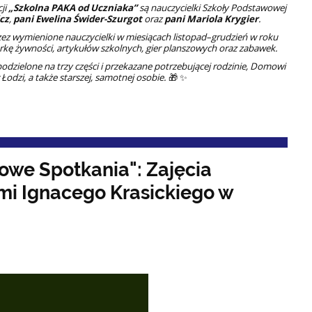
ji
„Szkolna PAKA od Uczniaka”
są nauczycielki Szkoły Podstawowej
cz
,
pani Ewelina Świder-Szurgot
oraz
pani Mariola Krygier
.
zez wymienione nauczycielki w miesiącach listopad–grudzień w roku
rkę żywności, artykułów szkolnych, gier planszowych oraz zabawek.
odzielone na trzy części i przekazane potrzebującej rodzinie, Domowi
Łodzi, a także starszej, samotnej osobie.
🎁 ✨
kowe Spotkania": Zajęcia
mi Ignacego Krasickiego w