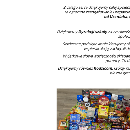
Z całego serca dziękujemy całej Społe
za ogromne zaangażowanie i wsparcie t
od Uczniaka
,
Dziękujemy
Dyrekcji szkoły
za życzliwość
społec
Serdeczne podziękowania kierujemy r
wspierali akcję, zachęcali 
Wyjątkowe słowa wdzięczności skład
pomocy. To dz
Dziękujemy również
Rodzicom
, którzy r
nie zna gra