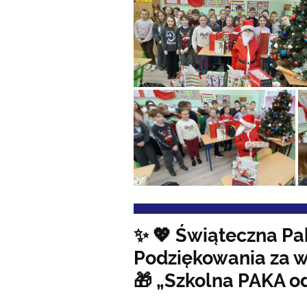
✨ 💖 Świąteczna Pa
Podziękowania za w
🎁 „Szkolna PAKA o