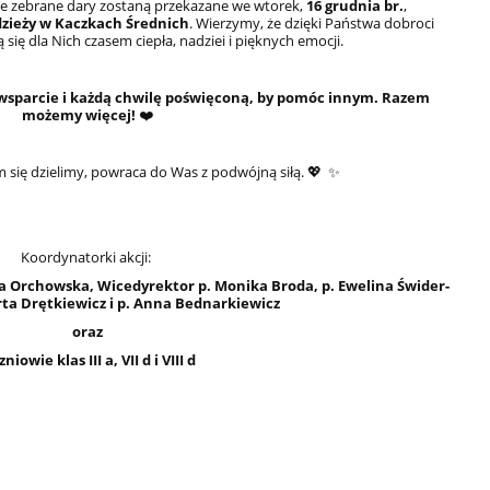
ie zebrane dary zostaną przekazane
we wtorek,
16 grudnia br.
,
ieży w Kaczkach Średnich
. Wierzymy, że dzięki Państwa dobroci
się dla Nich czasem ciepła, nadziei i pięknych emocji.
 wsparcie i każdą chwilę poświęconą, by pomóc innym. Razem
możemy więcej!
❤️
 się dzielimy, powraca do Was z podwójną siłą. 💖 ✨
Koordynatorki akcji:
a Orchowska, Wicedyrektor p. Monika Broda, p. Ewelina Świder-
rta Drętkiewicz i p. Anna Bednarkiewicz
oraz
niowie klas III a, VII d i VIII d