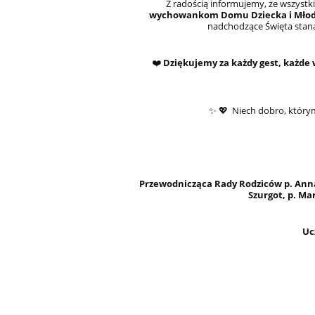
Z radością informujemy, że wszystk
wychowankom Domu Dziecka i Młodz
nadchodzące Święta staną 
❤️
Dziękujemy za każdy gest, każde
✨ 💖 Niech dobro, którym
Przewodnicząca Rady Rodziców
p. Ann
Szurgot, p. Ma
Ucz