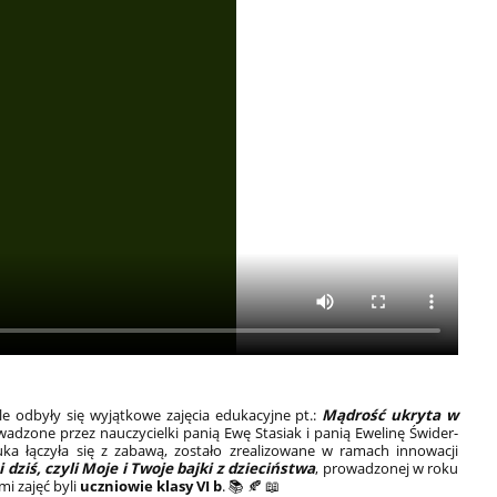
le odbyły się wyjątkowe zajęcia edukacyjne pt.:
Mądrość ukryta w
adzone przez nauczycielki panią Ewę Stasiak i panią Ewelinę Świder-
ka łączyła się z zabawą, zostało zrealizowane w ramach innowacji
 dziś, czyli Moje i Twoje bajki z dzieciństwa
, prowadzonej w roku
i zajęć byli
uczniowie klasy VI b
.
📚 🍂 📖