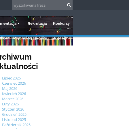
mentacja
Rekrutacja
Konkursy
lica
Psycholog szkolny
Więcej
rchiwum
ktualności
Lipiec 2026
Czerwiec 2026
Maj 2026
Kwiecień 2026
Marzec 2026
Luty 2026
Styczeń 2026
Grudzień 2025
Listopad 2025
Październik 2025