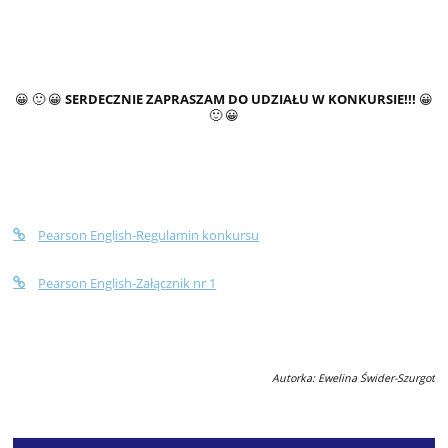
😀 🙂 😀
SERDECZNIE ZAPRASZAM DO UDZIAŁU W KONKURSIE!!!
😀
🙂 😀
Pearson English-Regulamin konkursu
Pearson English-Załącznik nr 1
Autorka: Ewelina Świder-Szurgot