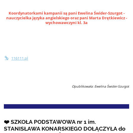
Koordynatorkami kampanii są pani Ewelina Świder-Szurgot -
nauczycielka języka angielskiego oraz pani Marta Drętkiewicz -
wychowawczyni kl. 3a
116111.pl
Opublikowała: Ewelina Świder-Szurgot
❤️ SZKOŁA PODSTAWOWA nr 1 im.
STANISŁAWA KONARSKIEGO DOŁĄCZYŁA do