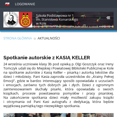
LOGOWANIE
Szkoła Podstawowa nr 1
im. Stanisława Konarskiego
w Kole
STRONA GŁÓWNA
u
AKTUALNOŚCI
Aktualności
Spotkanie autorskie z KASIĄ KELLER
24 września uczniowie klasy 3b pod opieką p. Olgi Goszczyk oraz Ireny
Tomczyk udali się do Miejskiej i Powiatowej Biblioteki Publicznej w Kole
na spotkanie autorskie z Kasią Kelller – pisarką i autorką tekstów dla
dzieci i młodzieży. Pani Kasia zaprosiła uczestników do „Krainy Pełnej
Emocji”, gdzie w bardzo interesujący sposób opowiadała o uczuciach
i emocjach, zarówno tych dobrych jak i złych. Dzieci z ogromnym
zainteresowaniem słuchały pisarki, która opowiadała o swoich
książkach, procesie powstawania pomysłów i pracy pisarskiej.
Na zakończenie spotkania dzieci miały możliwość zakupu książki
i otrzymania od Pani Kasi autografu z dedykacją, która będzie
wyjątkową pamiątką tego niezwykłego spotkania.