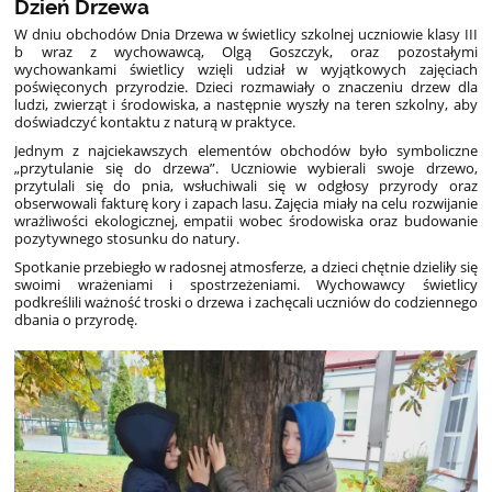
Dzień Drzewa
W dniu obchodów Dnia Drzewa w świetlicy szkolnej uczniowie klasy III
b wraz z wychowawcą, Olgą Goszczyk, oraz pozostałymi
wychowankami świetlicy wzięli udział w wyjątkowych zajęciach
poświęconych przyrodzie. Dzieci rozmawiały o znaczeniu drzew dla
ludzi, zwierząt i środowiska, a następnie wyszły na teren szkolny, aby
doświadczyć kontaktu z naturą w praktyce.
Jednym z najciekawszych elementów obchodów było symboliczne
„przytulanie się do drzewa”. Uczniowie wybierali swoje drzewo,
przytulali się do pnia, wsłuchiwali się w odgłosy przyrody oraz
obserwowali fakturę kory i zapach lasu. Zajęcia miały na celu rozwijanie
wrażliwości ekologicznej, empatii wobec środowiska oraz budowanie
pozytywnego stosunku do natury.
Spotkanie przebiegło w radosnej atmosferze, a dzieci chętnie dzieliły się
swoimi wrażeniami i spostrzeżeniami. Wychowawcy świetlicy
podkreślili ważność troski o drzewa i zachęcali uczniów do codziennego
dbania o przyrodę.