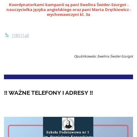
Koordynatorkami kampanii są pani Ewelina Świder-Szurgot -
nauczycielka języka angielskiego oraz pani Marta Drętkiewicz -
wychowawczyni kl. 3a
116111.pl
Opublikowała: Ewelina Świder-Szurgot
‼️ WAŻNE TELEFONY I ADRESY ‼️