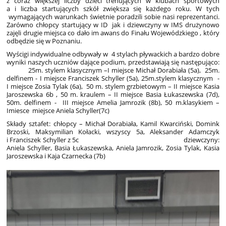
z coraz większej liczby dzieci trenujących w klubach sportowych
a i liczba startujących szkół zwiększa się każdego roku. W tych
wymagających warunkach świetnie poradzili sobie nasi reprezentanci.
Zarówno chłopcy startujący w ID jak i dziewczyny w IMS drużynowo
zajęli drugie miejsca co dało im awans do Finału Wojewódzkiego , który
odbędzie się w Poznaniu.
Wyścigi indywidualne odbywały w 4 stylach pływackich a bardzo dobre
wyniki naszych uczniów dające podium, przedstawiają się następująco:
25m. stylem klasycznym –I miejsce Michał Dorabiała (5a), 25m.
delfinem - I miejsce Franciszek Schyller (5a), 25m.stylem klasycznym -
I miejsce Zosia Tylak (6a), 50 m. stylem grzbietowym – II miejsce Kasia
Jaroszewska 6b , 50 m. kraulem – II miejsce Basia Łukaszewska (7d),
50m. delfinem - III miejsce Amelia Jamrozik (8b), 50 m.klasykiem –
Imiesce miejsce Aniela Schyller(7c)
Składy sztafet: chłopcy – Michał Dorabiała, Kamil Kwarciński, Domink
Brzoski, Maksymilian Kołacki, wszyscy 5a, Aleksander Adamczyk
i Franciszek Schyller z 5c dziewczyny:
Aniela Schyller, Basia Łukaszewska, Aniela Jamrozik, Zosia Tylak, Kasia
Jaroszewska i Kaja Czarnecka (7b)