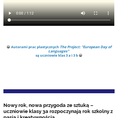
😀
Autorami prac plastycznych
The Project: "European Day of
Languages"
są uczniowie klas 3 a i 3 b
😀
  
Nowy rok, nowa przygoda ze sztuką –
uczniowie klasy 3a rozpoczynają rok szkolny z
pasją i kreatywnością