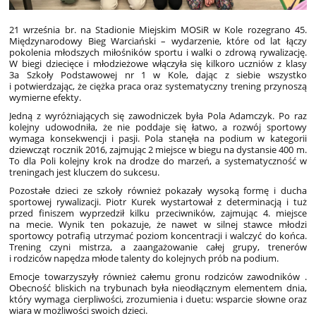
21 września br. na Stadionie Miejskim MOSiR w Kole rozegrano 45.
Międzynarodowy Bieg Warciański – wydarzenie, które od lat łączy
pokolenia młodszych miłośników sportu i walki o zdrową rywalizację.
W biegi dziecięce i młodzieżowe włączyła się kilkoro uczniów z klasy
3a Szkoły Podstawowej nr 1 w Kole, dając z siebie wszystko
i potwierdzając, że ciężka praca oraz systematyczny trening przynoszą
wymierne efekty.
Jedną z wyróżniających się zawodniczek była Pola Adamczyk. Po raz
kolejny udowodniła, że nie poddaje się łatwo, a rozwój sportowy
wymaga konsekwencji i pasji. Pola stanęła na podium w kategorii
dziewcząt rocznik 2016, zajmując 2 miejsce w biegu na dystansie 400 m.
To dla Poli kolejny krok na drodze do marzeń, a systematyczność w
treningach jest kluczem do sukcesu.
Pozostałe dzieci ze szkoły również pokazały wysoką formę i ducha
sportowej rywalizacji. Piotr Kurek wystartował z determinacją i tuż
przed finiszem wyprzedził kilku przeciwników, zajmując 4. miejsce
na mecie. Wynik ten pokazuje, że nawet w silnej stawce młodzi
sportowcy potrafią utrzymać poziom koncentracji i walczyć do końca.
Trening czyni mistrza, a zaangażowanie całej grupy, trenerów
i rodziców napędza młode talenty do kolejnych prób na podium.
Emocje towarzyszyły również całemu gronu rodziców zawodników .
Obecność bliskich na trybunach była nieodłącznym elementem dnia,
który wymaga cierpliwości, zrozumienia i duetu: wsparcie słowne oraz
wiara w możliwości swoich dzieci.