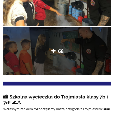
68
📸 Szkolna wycieczka do Trójmiasta klasy 7b i
7d! 🌊⚓
Wczesnym rankiem rozpoczęliśmy naszą przygodę z Trójmiastem!
💼
🚌