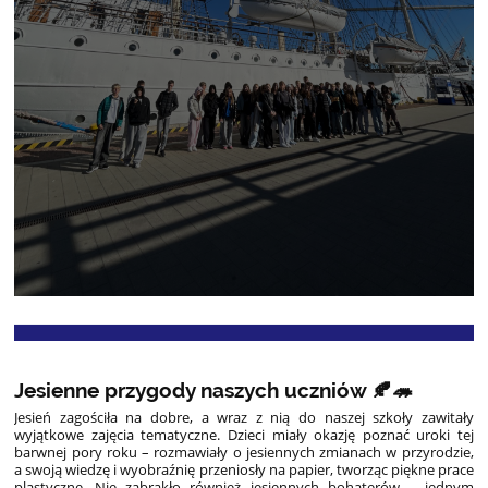
Jesienne przygody naszych uczniów 🍂🦔
Jesień zagościła na dobre, a wraz z nią do naszej szkoły zawitały
wyjątkowe zajęcia tematyczne. Dzieci miały okazję poznać uroki tej
barwnej pory roku – rozmawiały o jesiennych zmianach w przyrodzie,
a swoją wiedzę i wyobraźnię przeniosły na papier, tworząc piękne prace
plastyczne. Nie zabrakło również jesiennych bohaterów – jednym