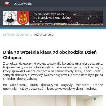
LOGOWANIE
Szkoła Podstawowa nr 1
im. Stanisława Konarskiego
w Kole
STRONA GŁÓWNA
u
AKTUALNOŚCI
Aktualności
Dnia 30 września klasa 7d obchodziła Dzień
Chłopca.
Z tej okazji dziewczynki przygotowały dla kolegów miłą niespodziankę.
Najpierw wszyscy wspólnie wzięli udział w zabawnym quizie klasowym,
który sprawdził wiedzę chłopców na temat szkoły, klasy, sportu oraz…
samych dziewczyn! Wszyscy świetnie się bawili, a atmosfera była pełna
śmiechu i dobrej zabawy.
Po zakończeniu quizu dziewczynki wręczyły chłopcom drobne
upominki – każdy dostał coś miłego, co wywołało wiele uśmiechów.