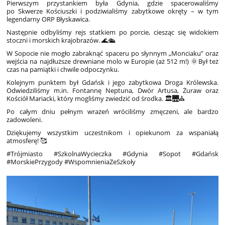
Pierwszym przystankiem była Gdynia, gdzie spacerowaliśmy
po Skwerze Kościuszki i podziwialiśmy zabytkowe okręty – w tym
legendarny ORP Błyskawica.
Następnie odbyliśmy rejs statkiem po porcie, ciesząc się widokiem
stoczni i morskich krajobrazów.
🌊
🛳️
W Sopocie nie mogło zabraknąć spaceru po słynnym „Monciaku” oraz
wejścia na najdłuższe drewniane molo w Europie (aż 512 m!)
🌞
Był też
czas na pamiątki i chwile odpoczynku.
Kolejnym punktem był Gdańsk i jego zabytkowa Droga Królewska.
Odwiedziliśmy m.in. Fontannę Neptuna, Dwór Artusa, Żuraw oraz
Kościół Mariacki, który mogliśmy zwiedzić od środka.
🏛️
🌉
⛪
Po całym dniu pełnym wrażeń wróciliśmy zmęczeni, ale bardzo
zadowoleni.
Dziękujemy wszystkim uczestnikom i opiekunom za wspaniałą
atmosferę!
🥰
#Trójmiasto
#SzkolnaWycieczka
#Gdynia
#Sopot
#Gdańsk
#MorskiePrzygody
#WspomnieniaZeSzkoły