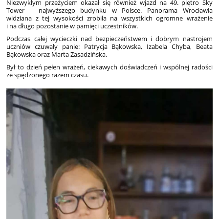
Niezwykłym przeżyciem okazał się również wjazd na 49. piętro Sky
Tower – najwyższego budynku w Polsce. Panorama Wrocławia
widziana z tej wysokości zrobiła na wszystkich ogromne wrażenie
i na długo pozostanie w pamięci uczestników.
Podczas całej wycieczki nad bezpieczeństwem i dobrym nastrojem
uczniów czuwały panie: Patrycja Bąkowska, Izabela Chyba, Beata
Bąkowska oraz Marta Zasadzińska.
Był to dzień pełen wrażeń, ciekawych doświadczeń i wspólnej radości
ze spędzonego razem czasu.