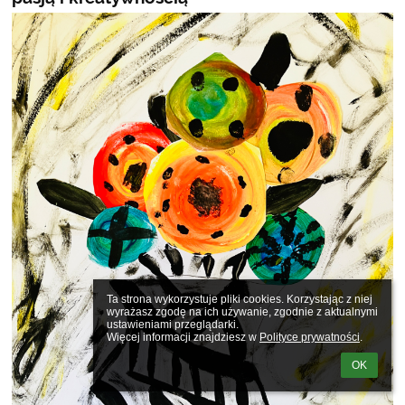
Ta strona wykorzystuje pliki cookies. Korzystając z niej 
wyrażasz zgodę na ich używanie, zgodnie z aktualnymi 
ustawieniami przeglądarki.

Więcej informacji znajdziesz w 
Polityce prywatności
.
OK