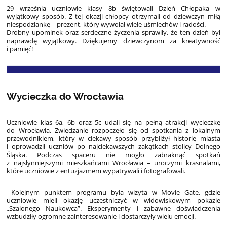
29 września uczniowie klasy 8b świętowali Dzień Chłopaka w
wyjątkowy sposób. Z tej okazji chłopcy otrzymali od dziewczyn miłą
niespodziankę – prezent, który wywołał wiele uśmiechów i radości.
Drobny upominek oraz serdeczne życzenia sprawiły, że ten dzień był
naprawdę wyjątkowy. Dziękujemy dziewczynom za kreatywność
i pamięć!
Wycieczka do Wrocławia
Uczniowie klas 6a, 6b oraz 5c udali się na pełną atrakcji wycieczkę
do Wrocławia. Zwiedzanie rozpoczęło się od spotkania z lokalnym
przewodnikiem, który w ciekawy sposób przybliżył historię miasta
i oprowadził uczniów po najciekawszych zakątkach stolicy Dolnego
Śląska. Podczas spaceru nie mogło zabraknąć spotkań
z najsłynniejszymi mieszkańcami Wrocławia – uroczymi krasnalami,
które uczniowie z entuzjazmem wypatrywali i fotografowali.
Kolejnym punktem programu była wizyta w Movie Gate, gdzie
uczniowie mieli okazję uczestniczyć w widowiskowym pokazie
„Szalonego Naukowca”. Eksperymenty i zabawne doświadczenia
wzbudziły ogromne zainteresowanie i dostarczyły wielu emocji.