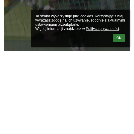
Ta strona wykorzystuje pliki cookies. Korzystając z niej 
wyrażasz zgodę na ich używanie, zgodnie z aktualnymi 
ustawieniami przeglądarki.

Więcej informacji znajdziesz w 
Polityce prywatności
.
OK
Linki
Webmaster
Wsparcie techniczne
Deklaracja dostępności
Informacje prawne
Polityka prywatności
Metryczka