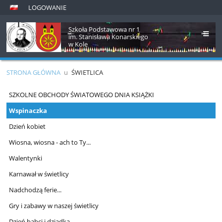
LOGOWANIE
Szkoła Podstawowa nr 1
im. Stanisława Konarskiego
w Kole
STRONA GŁÓWNA
u
ŚWIETLICA
Świetlica
SZKOLNE OBCHODY ŚWIATOWEGO DNIA KSIĄŻKI
Wspinaczka
Dzień kobiet
Wiosna, wiosna - ach to Ty...
Walentynki
Karnawał w świetlicy
Nadchodzą ferie...
Gry i zabawy w naszej świetlicy
Dzień babci i dziadka