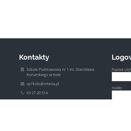
Kontakty
Logo
Szkoła Podstawowa nr 1 im. Stanisława
Nazwa uży
Konarskiego w Kole
sp1kolo@interia.pl
Hasło:
63 27 20 514
ul. Szkolna 2a
62-600 Koło
Poland
Zapomniałe