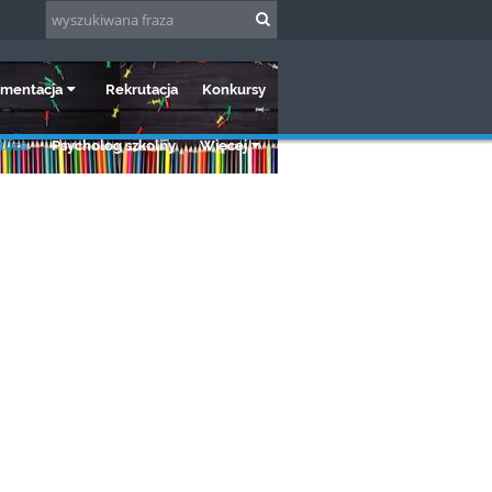
mentacja
Rekrutacja
Konkursy
lica
Psycholog szkolny
Więcej