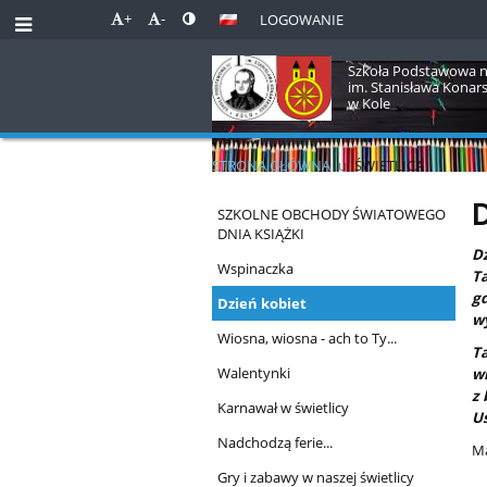
+
-
LOGOWANIE
Szkoła Podstawowa n
im. Stanisława Konar
w Kole
STRONA GŁÓWNA
u
ŚWIETLICA
Świetlica
D
SZKOLNE OBCHODY ŚWIATOWEGO
DNIA KSIĄŻKI
Dz
Wspinaczka
Ta
g
Dzień kobiet
wy
Wiosna, wiosna - ach to Ty...
Ta
Walentynki
wi
z
Karnawał w świetlicy
Uś
Nadchodzą ferie...
Ma
Gry i zabawy w naszej świetlicy