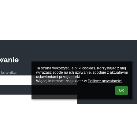
wanie
Ta strona wykorzystuje pliki cookies. Korzystając z niej 
tkownika:
wyrażasz zgodę na ich używanie, zgodnie z aktualnymi 
ustawieniami przeglądarki.

Więcej informacji znajdziesz w 
Polityce prywatności
.
OK
m loginu lub hasła