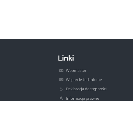
Linki
Webmaster
Wsparcie techniczne
Deklaracja dostępności
Informacje prawne
Polityka prywatności
Metryczka
Mapa strony