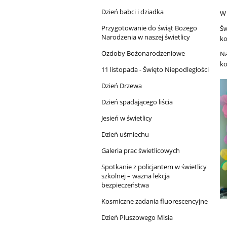
Dzień babci i dziadka
W 
Przygotowanie do świąt Bożego
Św
Narodzenia w naszej świetlicy
ko
Ozdoby Bożonarodzeniowe
Na
ko
11 listopada - Święto Niepodległości
Dzień Drzewa
Dzień spadającego liścia
Jesień w świetlicy
Dzień uśmiechu
Galeria prac świetlicowych
Spotkanie z policjantem w świetlicy
szkolnej – ważna lekcja
bezpieczeństwa
Kosmiczne zadania fluorescencyjne
Dzień Pluszowego Misia