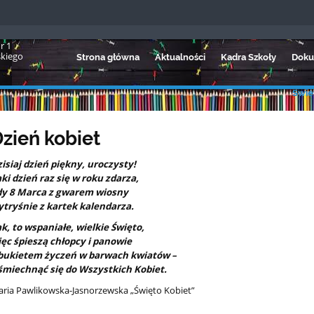
r 1
skiego
Strona główna
Aktualności
Kadra Szkoły
Doku
Świet
zień kobiet
isiaj dzień piękny, uroczysty!
ki dzień raz się w roku zdarza,
dy 8 Marca z gwarem wiosny
tryśnie z kartek kalendarza.
k, to wspaniałe, wielkie Święto,
ęc śpieszą chłopcy i panowie
 bukietem życzeń w barwach kwiatów –
miechnąć się do Wszystkich Kobiet.
ria Pawlikowska-Jasnorzewska „Święto Kobiet”