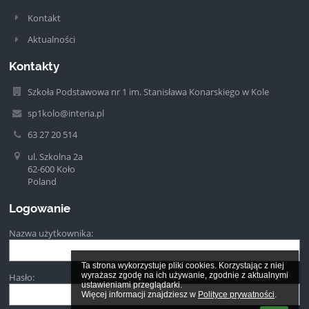
Kontakt
Aktualności
Kontakty
Szkoła Podstawowa nr 1 im. Stanisława Konarskiego w Kole
sp1kolo@interia.pl
63 27 20 514
ul. Szkolna 2a
62-600 Koło
Poland
Logowanie
Nazwa użytkownika:
Ta strona wykorzystuje pliki cookies. Korzystając z niej 
wyrażasz zgodę na ich używanie, zgodnie z aktualnymi 
Hasło:
ustawieniami przeglądarki.

Więcej informacji znajdziesz w 
Polityce prywatności
.