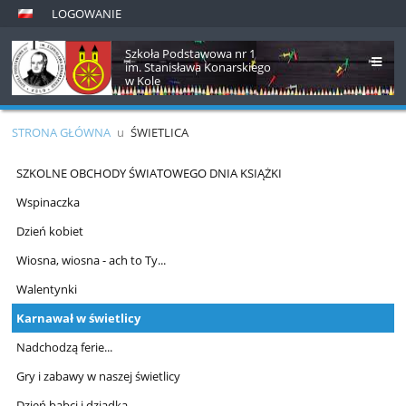
LOGOWANIE
Szkoła Podstawowa nr 1
im. Stanisława Konarskiego
w Kole
STRONA GŁÓWNA
u
ŚWIETLICA
Świetlica
SZKOLNE OBCHODY ŚWIATOWEGO DNIA KSIĄŻKI
Wspinaczka
Dzień kobiet
Wiosna, wiosna - ach to Ty...
Walentynki
Karnawał w świetlicy
Nadchodzą ferie...
Gry i zabawy w naszej świetlicy
Dzień babci i dziadka