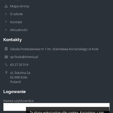
Mapa strony
O szkole
Kontakt
Aktualności
Kontakty
Szkoła Podstawowa nr 1 im. Stanisława Konarskiego w Kole
sp1kolo@interia.pl
63 27 20 514
ul. Szkolna 2a
62-600 Koło
Poland
Logowanie
Nazwa użytkownika:
Ta strona wykorzystuje pliki cookies. Korzystając z niej 