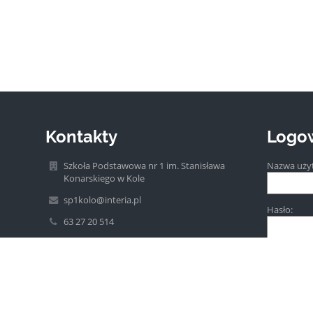
Kontakty
Logo
Szkoła Podstawowa nr 1 im. Stanisława
Nazwa uży
Konarskiego w Kole
sp1kolo@interia.pl
Hasło:
63 27 20 514
ul. Szkolna 2a
62-600 Koło
Poland
Zapomniałe