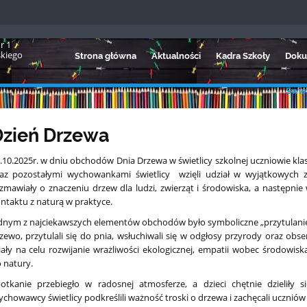
r 1
skiego
Strona główna
Aktualności
Kadra Szkoły
Doku
Świet
Dzień Drzewa
.10.2025r. w dniu obchodów Dnia Drzewa w świetlicy szkolnej uczniowie kla
az pozostałymi wychowankami świetlicy wzięli udział w wyjątkowych za
zmawiały o znaczeniu drzew dla ludzi, zwierząt i środowiska, a następnie
ntaktu z naturą w praktyce.
dnym z najciekawszych elementów obchodów było symboliczne „przytulanie 
zewo, przytulali się do pnia, wsłuchiwali się w odgłosy przyrody oraz obse
ały na celu rozwijanie wrażliwości ekologicznej, empatii wobec środow
 natury.
otkanie przebiegło w radosnej atmosferze, a dzieci chętnie dzieliły s
chowawcy świetlicy podkreślili ważność troski o drzewa i zachęcali ucznió