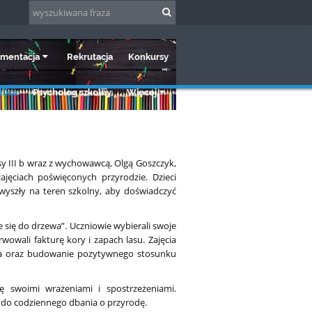
mentacja
Rekrutacja
Konkursy
lica
Psycholog szkolny
Więcej
sy III b wraz z wychowawcą, Olgą Goszczyk,
jęciach poświęconych przyrodzie. Dzieci
 wyszły na teren szkolny, aby doświadczyć
się do drzewa”. Uczniowie wybierali swoje
rwowali fakturę kory i zapach lasu. Zajęcia
iska oraz budowanie pozytywnego stosunku
ię swoimi wrażeniami i spostrzeżeniami.
w do codziennego dbania o przyrodę.