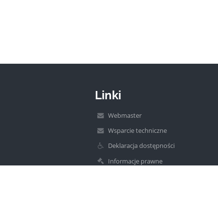
Linki
Webmaster
Wsparcie techniczne
Deklaracja dostępności
Informacje prawne
Polityka prywatności
Metryczka
Mapa strony