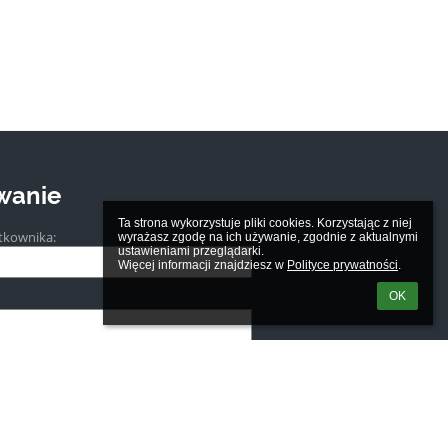
wanie
Ta strona wykorzystuje pliki cookies. Korzystając z niej 
tkownika:
wyrażasz zgodę na ich używanie, zgodnie z aktualnymi 
ustawieniami przeglądarki.

Więcej informacji znajdziesz w 
Polityce prywatności
.
OK
m loginu lub hasła