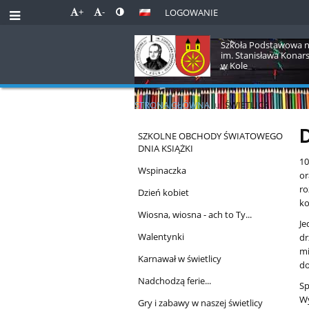
+
-
LOGOWANIE
Szkoła Podstawowa n
im. Stanisława Konar
w Kole
STRONA GŁÓWNA
u
ŚWIETLICA
Świetlica
SZKOLNE OBCHODY ŚWIATOWEGO
DNIA KSIĄŻKI
10
Wspinaczka
or
ro
Dzień kobiet
ko
Wiosna, wiosna - ach to Ty...
Je
Walentynki
dr
mi
Karnawał w świetlicy
do
Nadchodzą ferie...
Sp
Wy
Gry i zabawy w naszej świetlicy