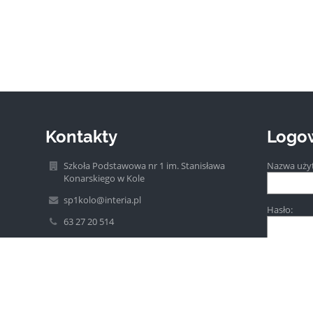
Kontakty
Logo
Szkoła Podstawowa nr 1 im. Stanisława
Nazwa uży
Konarskiego w Kole
sp1kolo@interia.pl
Hasło:
63 27 20 514
ul. Szkolna 2a
62-600 Koło
Poland
Zapomniałe