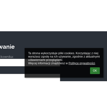
wanie
Ta strona wykorzystuje pliki cookies. Korzystając z niej 
tkownika:
wyrażasz zgodę na ich używanie, zgodnie z aktualnymi 
ustawieniami przeglądarki.

Więcej informacji znajdziesz w 
Polityce prywatności
.
OK
m loginu lub hasła