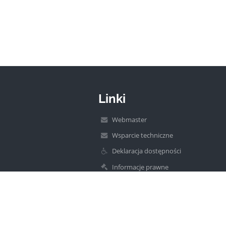
Linki
Webmaster
Wsparcie techniczne
Deklaracja dostępności
Informacje prawne
Polityka prywatności
Metryczka
Mapa strony