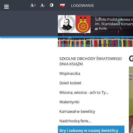
+
-
LOGOWANIE
Szkoła Podstawowa n
im. Stanisława Konar
w Kole
STRONA GŁÓWNA
u
ŚWIETLICA
Świetlica
G
SZKOLNE OBCHODY ŚWIATOWEGO
DNIA KSIĄŻKI
Wspinaczka
Dzień kobiet
Wiosna, wiosna - ach to Ty...
Walentynki
Karnawał w świetlicy
Nadchodzą ferie...
Gry i zabawy w naszej świetlicy