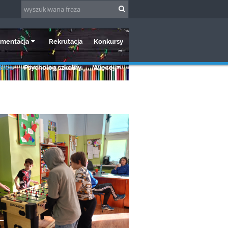
mentacja
Rekrutacja
Konkursy
lica
Psycholog szkolny
Więcej