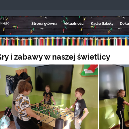
r 1
skiego
Strona główna
Aktualności
Kadra Szkoły
Doku
Świet
ry i zabawy w naszej świetlicy