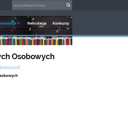
mentacja
Rekrutacja
Konkursy
lica
Psycholog szkolny
Więcej
nych Osobowych
obowych.pdf
Osobowych