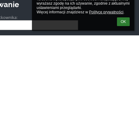
wanie
wyrażasz zgodę na ich używanie, zgodnie z aktualnymi 
ustawieniami przeglądarki.

Więcej informacji znajdziesz w 
Polityce prywatności
.
tkownika:
OK
m loginu lub hasła
Powered by
aSc EduPage