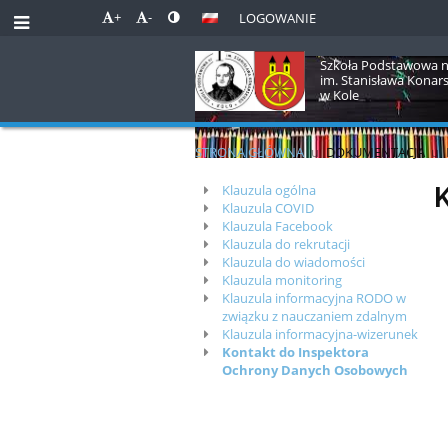
+
-
LOGOWANIE
Szkoła Podstawowa n
im. Stanisława Konar
w Kole
STRONA GŁÓWNA
u
DOKUMENTACJA
u
Rodo
Klauzula ogólna
K
Klauzula COVID
Klauzula Facebook
Klauzula do rekrutacji
Klauzula do wiadomości
Klauzula monitoring
Klauzula informacyjna RODO w
związku z nauczaniem zdalnym
Klauzula informacyjna-wizerunek
Kontakt do Inspektora
Ochrony Danych Osobowych