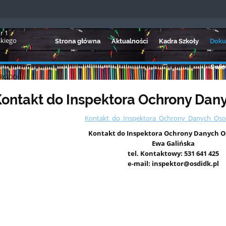
r 1
skiego
Strona główna
Aktualności
Kadra Szkoły
Doku
Świet
RODO
ontakt do Inspektora Ochrony Da
Kontakt_do_Inspektora_Ochrony_Danych_Os
Kontakt do Inspektora Ochrony Danych 
Ewa Galińska
tel. Kontaktowy: 531 641 425
e-mail: inspektor@osdidk.pl