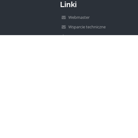
Linki
Webmaster
Wsparcie techniczne
Deklaracja dostępności
Informacje prawne
Polityka prywatności
Metryczka
Mapa strony
O szkole
Kontakt
Aktualności
Wersja dla słabowidzących
+
-