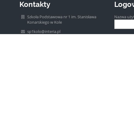
Kontakty
Logo
Szkoła Podstawowa nr 1 im. Stanisława
Nazwa uży
Konarskiego w Kole
sp1kolo@interia.pl
Hasło:
63 27 20 514
ul. Szkolna 2a
62-600 Koło
Poland
Zapomniałe