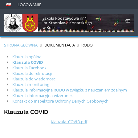
LOGOWANIE
Szkoła Podstawowa nr 1
im. Stanisława Konarskiego
w Kole
STRONA GŁÓWNA
u
DOKUMENTACJA
u
RODO
Rodo
Klauzula ogólna
Klauzula COVID
Klauzula Facebook
Klauzula do rekrutacji
Klauzula do wiadomości
Klauzula monitoring
Klauzula informacyjna RODO w związku z nauczaniem zdalnym
Klauzula informacyjna-wizerunek
Kontakt do Inspektora Ochrony Danych Osobowych
Klauzula COVID
Klauzula_COVID.pdf