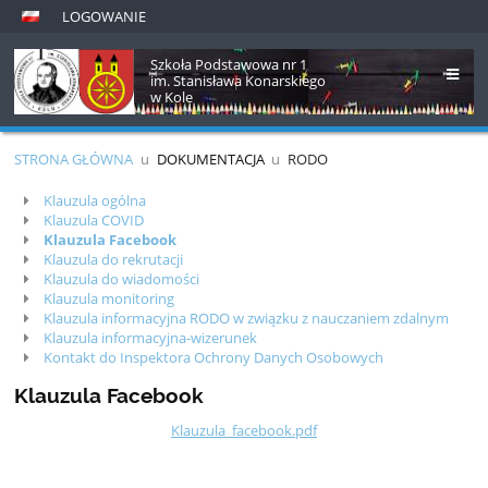
LOGOWANIE
Szkoła Podstawowa nr 1
im. Stanisława Konarskiego
w Kole
STRONA GŁÓWNA
u
DOKUMENTACJA
u
RODO
Rodo
Klauzula ogólna
Klauzula COVID
Klauzula Facebook
Klauzula do rekrutacji
Klauzula do wiadomości
Klauzula monitoring
Klauzula informacyjna RODO w związku z nauczaniem zdalnym
Klauzula informacyjna-wizerunek
Kontakt do Inspektora Ochrony Danych Osobowych
Klauzula Facebook
Klauzula_facebook.pdf