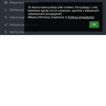
Wsparcie techniczne
Ta strona wykorzystuje pliki cookies. Korzystając z niej 
Deklaracja dostępności
wyrażasz zgodę na ich używanie, zgodnie z aktualnymi 
ustawieniami przeglądarki.

Informacje prawne
Więcej informacji znajdziesz w 
Polityce prywatności
.
Polityka prywatności
OK
Metryczka
Mapa strony
O szkole
Kontakt
Aktualności
Kontakty
Szkoła Podstawowa nr 1 im. Stanisława Konarskiego w Kole
sp1kolo@interia.pl
63 27 20 514
ul. Szkolna 2a