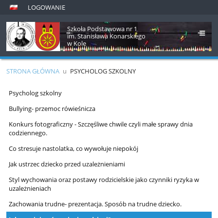
LOGOWANIE
Szkoła Podstawowa nr 1
im. Stanisława Konarskiego
w Kole
STRONA GŁÓWNA
u
PSYCHOLOG SZKOLNY
Psycholog
Psycholog szkolny
szkolny
Bullying- przemoc rówieśnicza
Konkurs fotograficzny - Szczęśliwe chwile czyli małe sprawy dnia
codziennego.
Co stresuje nastolatka, co wywołuje niepokój
Jak ustrzec dziecko przed uzależnieniami
Styl wychowania oraz postawy rodzicielskie jako czynniki ryzyka w
uzależnieniach
Zachowania trudne- prezentacja. Sposób na trudne dziecko.