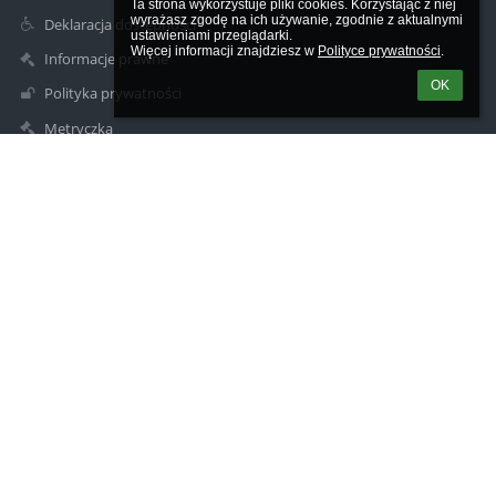
Ta strona wykorzystuje pliki cookies. Korzystając z niej 
wyrażasz zgodę na ich używanie, zgodnie z aktualnymi 
Deklaracja dostępności
ustawieniami przeglądarki.

Więcej informacji znajdziesz w 
Polityce prywatności
.
Informacje prawne
OK
Polityka prywatności
Metryczka
Mapa strony
O szkole
Kontakt
Aktualności
Kontakty
Szkoła Podstawowa nr 1 im. Stanisława Konarskiego w Kole
sp1kolo@interia.pl
63 27 20 514
ul. Szkolna 2a
62-600 Koło