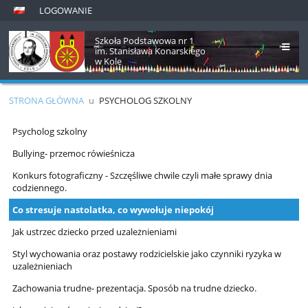
LOGOWANIE
Szkoła Podstawowa nr 1
im. Stanisława Konarskiego
w Kole
STRONA GŁÓWNA
u
PSYCHOLOG SZKOLNY
Psycholog
Psycholog szkolny
szkolny
Bullying- przemoc rówieśnicza
Konkurs fotograficzny - Szczęśliwe chwile czyli małe sprawy dnia
codziennego.
Co stresuje nastolatka, co wywołuje niepokój
Jak ustrzec dziecko przed uzależnieniami
Styl wychowania oraz postawy rodzicielskie jako czynniki ryzyka w
uzależnieniach
Zachowania trudne- prezentacja. Sposób na trudne dziecko.