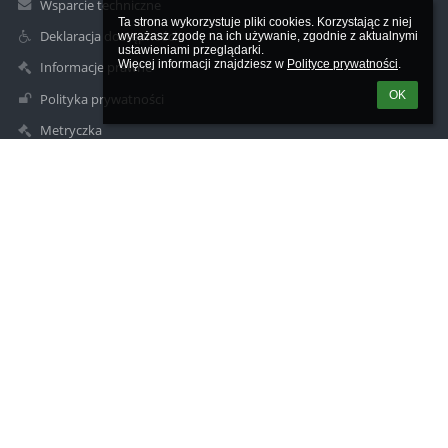
Wsparcie techniczne
Ta strona wykorzystuje pliki cookies. Korzystając z niej 
Deklaracja dostępności
wyrażasz zgodę na ich używanie, zgodnie z aktualnymi 
ustawieniami przeglądarki.

Więcej informacji znajdziesz w 
Polityce prywatności
.
Informacje prawne
OK
Polityka prywatności
Metryczka
Mapa strony
O szkole
Kontakt
Aktualności
Kontakty
Szkoła Podstawowa nr 1 im. Stanisława Konarskiego w Kole
sp1kolo@interia.pl
63 27 20 514
ul. Szkolna 2a
62-600 Koło