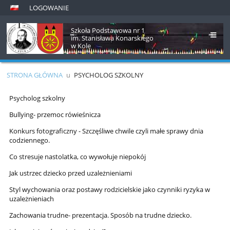
LOGOWANIE
Szkoła Podstawowa nr 1
im. Stanisława Konarskiego
w Kole
STRONA GŁÓWNA
u
PSYCHOLOG SZKOLNY
Psycholog
Psycholog szkolny
szkolny
Bullying- przemoc rówieśnicza
Konkurs fotograficzny - Szczęśliwe chwile czyli małe sprawy dnia
codziennego.
Co stresuje nastolatka, co wywołuje niepokój
Jak ustrzec dziecko przed uzależnieniami
Styl wychowania oraz postawy rodzicielskie jako czynniki ryzyka w
uzależnieniach
Zachowania trudne- prezentacja. Sposób na trudne dziecko.