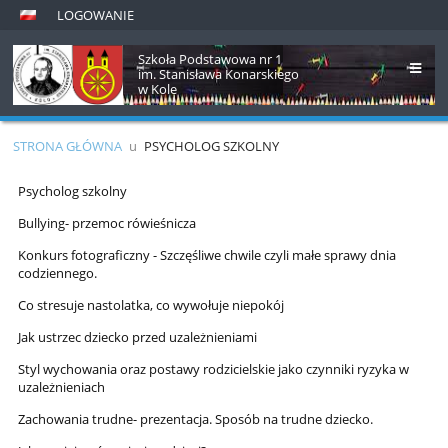
LOGOWANIE
Szkoła Podstawowa nr 1
im. Stanisława Konarskiego
w Kole
STRONA GŁÓWNA
u
PSYCHOLOG SZKOLNY
Psycholog
Psycholog szkolny
szkolny
Bullying- przemoc rówieśnicza
Konkurs fotograficzny - Szczęśliwe chwile czyli małe sprawy dnia
codziennego.
Co stresuje nastolatka, co wywołuje niepokój
Jak ustrzec dziecko przed uzależnieniami
Styl wychowania oraz postawy rodzicielskie jako czynniki ryzyka w
uzależnieniach
Zachowania trudne- prezentacja. Sposób na trudne dziecko.