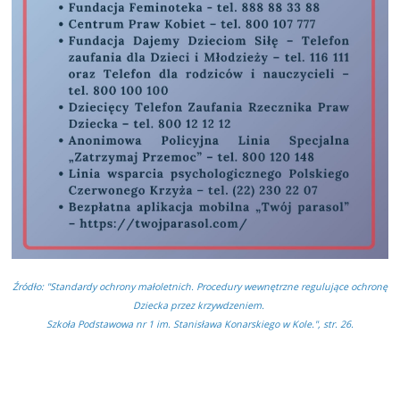
Źródło: "Standardy ochrony małoletnich. Procedury wewnętrzne regulujące ochronę
Dziecka przez krzywdzeniem.
Szkoła Podstawowa nr 1 im. Stanisława Konarskiego w Kole.", str. 26.