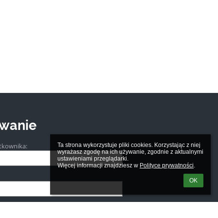
wanie
tkownika:
Ta strona wykorzystuje pliki cookies. Korzystając z niej 
wyrażasz zgodę na ich używanie, zgodnie z aktualnymi 
ustawieniami przeglądarki.

Więcej informacji znajdziesz w 
Polityce prywatności
.
OK