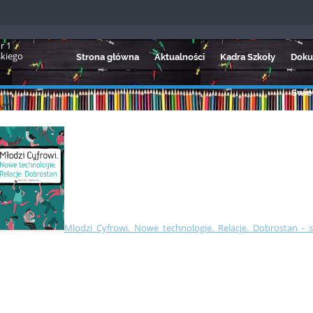
r 1
skiego
Strona główna
Aktualności
Kadra Szkoły
Doku
Świet
NY
Mlodzi_Cyfrowi._Nowe_technologie._Relacje._Dobrostan_-_