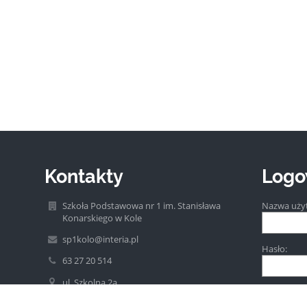
Kontakty
Logo
Szkoła Podstawowa nr 1 im. Stanisława
Nazwa uży
Konarskiego w Kole
sp1kolo@interia.pl
Hasło:
63 27 20 514
ul. Szkolna 2a
62-600 Koło
Poland