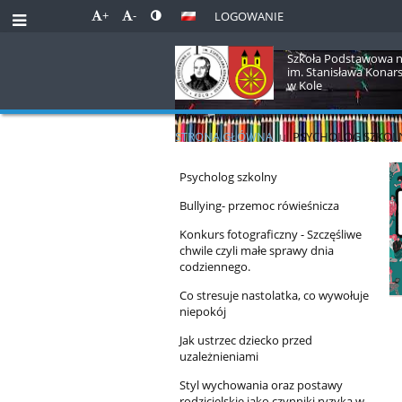
+
-
LOGOWANIE
Szkoła Podstawowa n
im. Stanisława Konar
w Kole
STRONA GŁÓWNA
u
PSYCHOLOG SZKOL
Psycholog
Psycholog szkolny
szkolny
Bullying- przemoc rówieśnicza
Konkurs fotograficzny - Szczęśliwe
chwile czyli małe sprawy dnia
codziennego.
Co stresuje nastolatka, co wywołuje
niepokój
Jak ustrzec dziecko przed
uzależnieniami
Styl wychowania oraz postawy
rodzicielskie jako czynniki ryzyka w