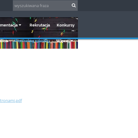
mentacja
Rekrutacja
Konkursy
lica
Psycholog szkolny
Więcej
stronami.pdf