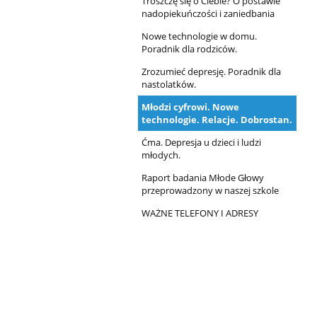
Troszczę się o Ciebie? O postawie
nadopiekuńczości i zaniedbania
Nowe technologie w domu.
Poradnik dla rodziców.
Zrozumieć depresję. Poradnik dla
nastolatków.
Młodzi cyfrowi. Nowe
technologie. Relacje. Dobrostan.
Ćma. Depresja u dzieci i ludzi
młodych.
Raport badania Młode Głowy
przeprowadzony w naszej szkole
WAŻNE TELEFONY I ADRESY