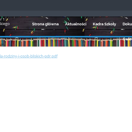
r 1
skiego
Strona główna
Aktualności
Kadra Szkoły
Doku
Świet
NY
la-rodziny-i-osob-bliskich-pdr.pdf