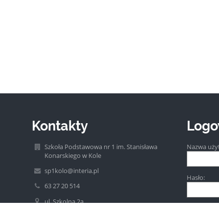
Kontakty
Logo
Szkoła Podstawowa nr 1 im. Stanisława
Nazwa uży
Konarskiego w Kole
sp1kolo@interia.pl
Hasło:
63 27 20 514
ul. Szkolna 2a
62-600 Koło
Poland