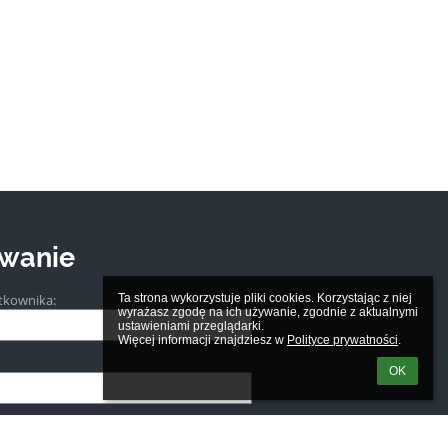
wanie
tkownika:
Ta strona wykorzystuje pliki cookies. Korzystając z niej 
wyrażasz zgodę na ich używanie, zgodnie z aktualnymi 
ustawieniami przeglądarki.

Więcej informacji znajdziesz w 
Polityce prywatności
.
OK