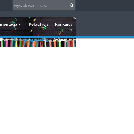
mentacja
Rekrutacja
Konkursy
lica
Psycholog szkolny
Więcej