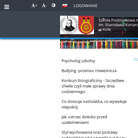
+
-
LOGOWANIE
Szkoła Podstawowa n
im. Stanisława Konar
w Kole
STRONA GŁÓWNA
u
PSYCHOLOG SZKOL
Psycholog
ro
Psycholog szkolny
szkolny
Bullying- przemoc rówieśnicza
Konkurs fotograficzny - Szczęśliwe
chwile czyli małe sprawy dnia
codziennego.
Co stresuje nastolatka, co wywołuje
niepokój
Jak ustrzec dziecko przed
uzależnieniami
Styl wychowania oraz postawy
rodzicielskie jako czynniki ryzyka w