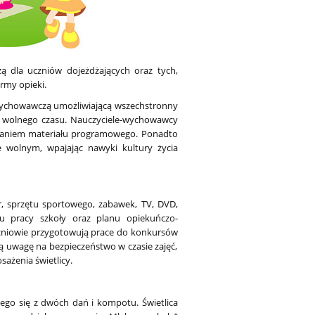
 dla uczniów dojeżdżających oraz tych,
rmy opieki.
ychowawczą umożliwiającą wszechstronny
wolnego czasu. Nauczyciele-
wychowawcy
owaniem materiału programowego. Ponadto
 wolnym, wpajając nawyki kultury życia
, sprzętu sportowego, zabawek, TV, DVD,
nu pracy szkoły oraz planu opiekuńczo-
zniowie przygotowują prace do konkurs
ów
ją
uwagę na bezpieczeństwo w czasie zajęć,
ażenia świetlicy.
cego się z dwóch dań i kompotu. Świetlica