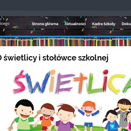
r 1
skiego
Strona główna
Aktualności
Kadra Szkoły
Doku
Świet
 świetlicy i stołówce szkolnej