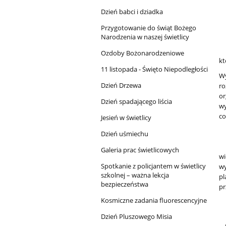
Dzień babci i dziadka
Przygotowanie do świąt Bożego
Narodzenia w naszej świetlicy
Św
Ozdoby Bożonarodzeniowe
kt
11 listopada - Święto Niepodległości
Wy
Dzień Drzewa
ro
or
Dzień spadającego liścia
wy
co
Jesień w świetlicy
Dzień uśmiechu
Św
Galeria prac świetlicowych
wi
Spotkanie z policjantem w świetlicy
wy
szkolnej – ważna lekcja
pl
bezpieczeństwa
pr
Kosmiczne zadania fluorescencyjne
Dzień Pluszowego Misia
W 