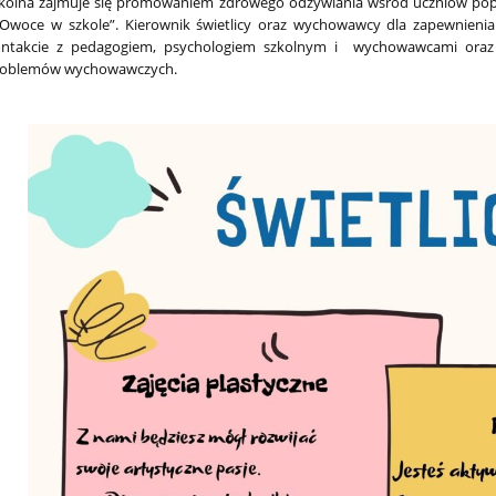
kolna zajmuje się promowaniem zdrowego odżywiania wśród uczniów popr
„Owoce w szkole”. Kierownik świetlicy oraz wychowawcy dla zapewnienia
ntakcie z pedagogiem, psychologiem szkolnym i wychowawcami oraz r
roblemów wychowawczych.