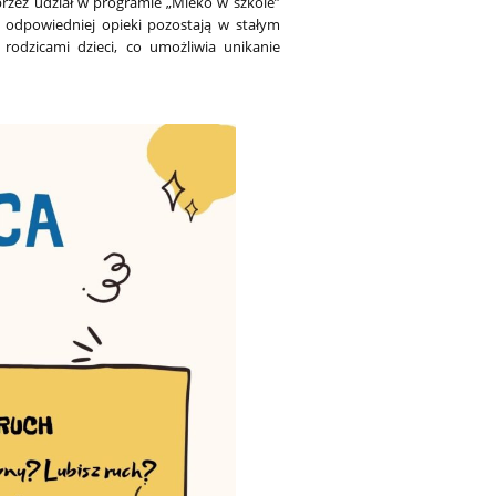
zez udział w programie „Mleko w szkole”
 odpowiedniej opieki pozostają w stałym
odzicami dzieci, co umożliwia unikanie