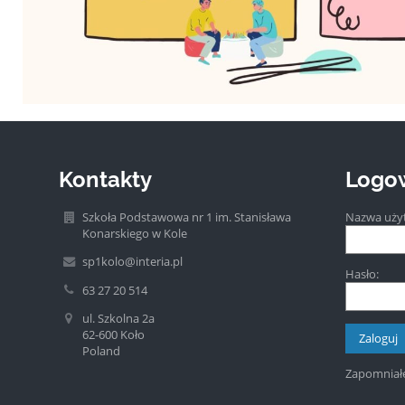
Kontakty
Logo
Szkoła Podstawowa nr 1 im. Stanisława
Nazwa uży
Konarskiego w Kole
sp1kolo@interia.pl
Hasło:
63 27 20 514
ul. Szkolna 2a
62-600 Koło
Poland
Zapomniałe