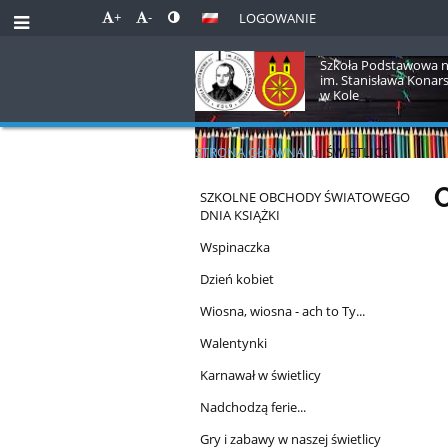
+
-
LOGOWANIE
Szkoła Podstawowa n
im. Stanisława Konar
w Kole
STRONA GŁÓWNA
u
ŚWIETLICA
Świetlica
O
SZKOLNE OBCHODY ŚWIATOWEGO
DNIA KSIĄŻKI
Wspinaczka
Dzień kobiet
Wiosna, wiosna - ach to Ty...
Walentynki
Karnawał w świetlicy
Nadchodzą ferie...
Gry i zabawy w naszej świetlicy