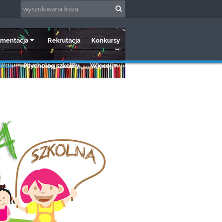
mentacja
Rekrutacja
Konkursy
lica
Psycholog szkolny
Więcej