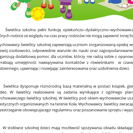
ietlica szkolna pełni funkcję
opiekuńczo–dydaktyczno–wychowawczą
órych rodzice ze względu na czas pracy rodziców nie mogą zapewnić innej fo
chowawcy świetlicy szkolnej zapewniają
uczniom zorganizowaną opiekę w
zwój osobowości, odpowiednie warunki do nauki oraz zagospodarowanie 
ganizują dodatkową pomoc dla uczniów, którzy nie radzą sobie z opan
rabiają umiejętność nawiązywania kontaktów z rówieśnikami w czasie
dziennego, ujawniając i rozwijając zainteresowania oraz uzdolnienia dzieci.
ietlica dysponuje różnorodną bazą materialną w postaci książek, gier
deo. W świetlicy realizowane są zadania wynikające z ogólnego pla
chowawczego świetlicy szkolnej. W świetlicy pod okiem wychowawców uc
astycznych organizowanych na terenie Koła. Wychowawcy świetlicy zwraca
zestrzeganie
obowiązujacego
regulaminu
oraz
poszanowanie sprzętu i wypos
stołówce szkolnej dzieci mają możliwość spożywania obiadu
s
kładają