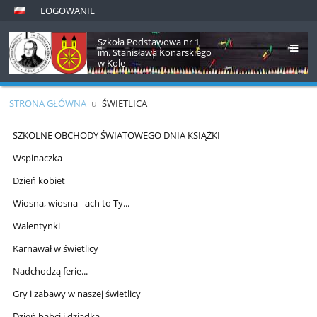
LOGOWANIE
Szkoła Podstawowa nr 1
im. Stanisława Konarskiego
w Kole
STRONA GŁÓWNA
u
ŚWIETLICA
Świetlica
SZKOLNE OBCHODY ŚWIATOWEGO DNIA KSIĄŻKI
Wspinaczka
Dzień kobiet
Wiosna, wiosna - ach to Ty...
Walentynki
Karnawał w świetlicy
Nadchodzą ferie...
Gry i zabawy w naszej świetlicy
Dzień babci i dziadka