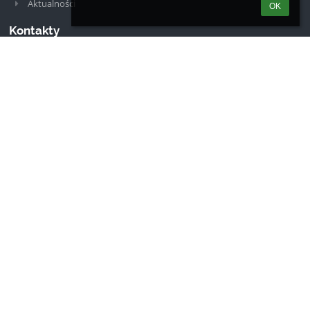
Aktualności
OK
Kontakty
Szkoła Podstawowa nr 1 im. Stanisława Konarskiego w Kole
sp1kolo@interia.pl
63 27 20 514
ul. Szkolna 2a
62-600 Koło
Poland
Logowanie
Nazwa użytkownika:
Hasło: