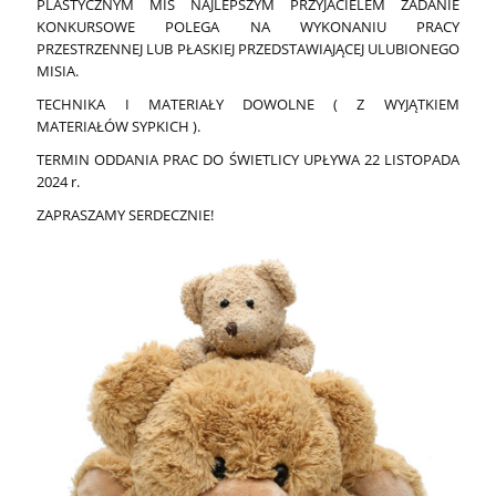
PLASTYCZNYM MIŚ NAJLEPSZYM PRZYJACIELEM ZADANIE
KONKURSOWE POLEGA NA WYKONANIU PRACY
PRZESTRZENNEJ LUB PŁASKIEJ PRZEDSTAWIAJĄCEJ ULUBIONEGO
MISIA.
TECHNIKA I MATERIAŁY DOWOLNE ( Z WYJĄTKIEM
MATERIAŁÓW SYPKICH ).
TERMIN ODDANIA PRAC DO ŚWIETLICY UPŁYWA 22 LISTOPADA
2024 r.
ZAPRASZAMY SERDECZNIE!