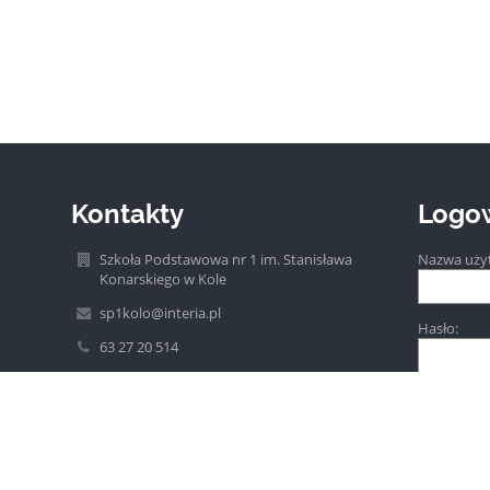
Kontakty
Logo
Szkoła Podstawowa nr 1 im. Stanisława
Nazwa uży
Konarskiego w Kole
sp1kolo@interia.pl
Hasło:
63 27 20 514
ul. Szkolna 2a
62-600 Koło
Poland
Zapomniałe