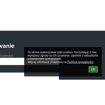
wanie
Ta strona wykorzystuje pliki cookies. Korzystając z niej 
tkownika:
wyrażasz zgodę na ich używanie, zgodnie z aktualnymi 
ustawieniami przeglądarki.

Więcej informacji znajdziesz w 
Polityce prywatności
.
OK
m loginu lub hasła