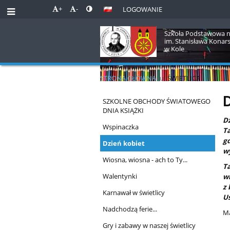
+
-
LOGOWANIE
Szkoła Podstawowa n
im. Stanisława Konar
w Kole
STRONA GŁÓWNA
u
ŚWIETLICA
Świetlica
D
SZKOLNE OBCHODY ŚWIATOWEGO
DNIA KSIĄŻKI
Dz
Wspinaczka
Ta
g
Dzień kobiet
wy
Wiosna, wiosna - ach to Ty...
Ta
Walentynki
wi
z
Karnawał w świetlicy
Uś
Nadchodzą ferie...
Ma
Gry i zabawy w naszej świetlicy