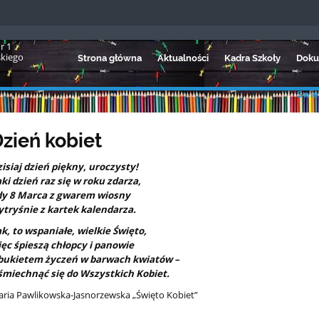
r 1
skiego
Strona główna
Aktualności
Kadra Szkoły
Doku
Świet
zień kobiet
isiaj dzień piękny, uroczysty!
ki dzień raz się w roku zdarza,
dy 8 Marca z gwarem wiosny
tryśnie z kartek kalendarza.
k, to wspaniałe, wielkie Święto,
ęc śpieszą chłopcy i panowie
 bukietem życzeń w barwach kwiatów –
miechnąć się do Wszystkich Kobiet.
ria Pawlikowska-Jasnorzewska „Święto Kobiet”