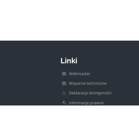
Linki
Webmaster
Wsparcie techniczne
Deklaracja dostępności
Informacje prawne
Polityka prywatności
Metryczka
Mapa strony