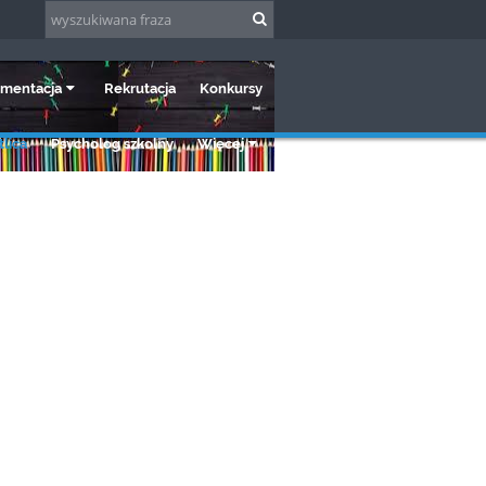
mentacja
Rekrutacja
Konkursy
lica
Psycholog szkolny
Więcej