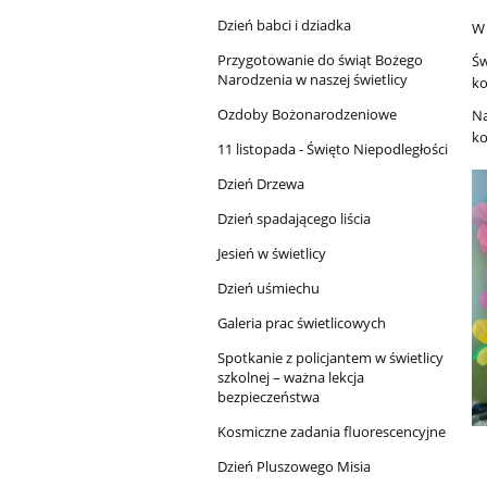
Dzień babci i dziadka
W 
Przygotowanie do świąt Bożego
Św
Narodzenia w naszej świetlicy
ko
Ozdoby Bożonarodzeniowe
Na
ko
11 listopada - Święto Niepodległości
Dzień Drzewa
Dzień spadającego liścia
Jesień w świetlicy
Dzień uśmiechu
Galeria prac świetlicowych
Spotkanie z policjantem w świetlicy
szkolnej – ważna lekcja
bezpieczeństwa
Kosmiczne zadania fluorescencyjne
Dzień Pluszowego Misia