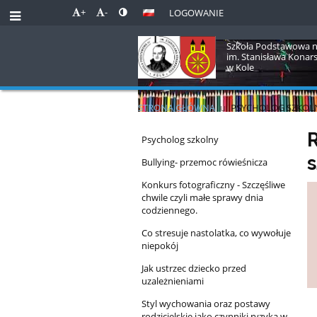
+
-
LOGOWANIE
Szkoła Podstawowa n
im. Stanisława Konar
w Kole
STRONA GŁÓWNA
u
PSYCHOLOG SZKOL
Psycholog
R
Psycholog szkolny
s
szkolny
Bullying- przemoc rówieśnicza
Konkurs fotograficzny - Szczęśliwe
chwile czyli małe sprawy dnia
codziennego.
Co stresuje nastolatka, co wywołuje
niepokój
Jak ustrzec dziecko przed
uzależnieniami
Styl wychowania oraz postawy
rodzicielskie jako czynniki ryzyka w