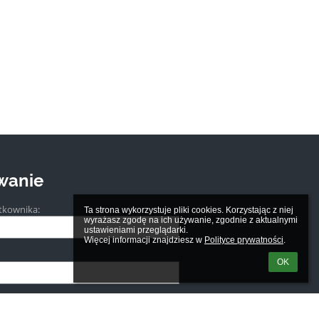
wanie
tkownika:
Ta strona wykorzystuje pliki cookies. Korzystając z niej 
wyrażasz zgodę na ich używanie, zgodnie z aktualnymi 
ustawieniami przeglądarki.

Więcej informacji znajdziesz w 
Polityce prywatności
.
OK