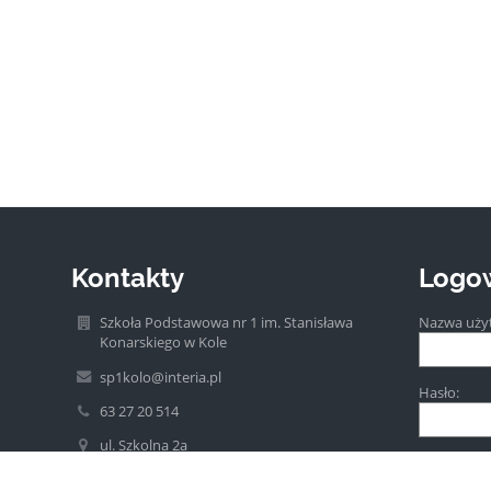
Kontakty
Logo
Szkoła Podstawowa nr 1 im. Stanisława
Nazwa uży
Konarskiego w Kole
sp1kolo@interia.pl
Hasło:
63 27 20 514
ul. Szkolna 2a
62-600 Koło
Poland