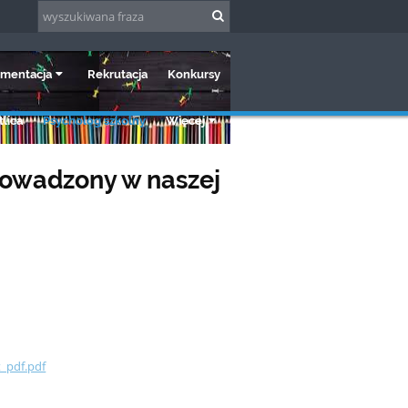
mentacja
Rekrutacja
Konkursy
lica
Psycholog szkolny
Więcej
rowadzony w naszej
_pdf.pdf