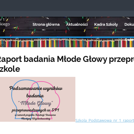
r 1
skiego
Strona główna
Aktualności
Kadra Szkoły
Doku
Świet
NY
aport badania Młode Głowy przep
zkole
Szkola_Podstawowa_nr_1_raport