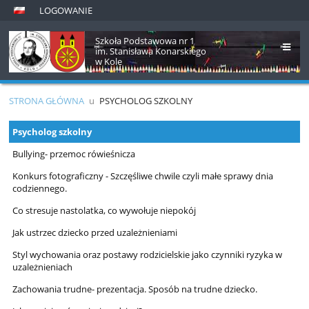
LOGOWANIE
Szkoła Podstawowa nr 1
im. Stanisława Konarskiego
w Kole
STRONA GŁÓWNA
u
PSYCHOLOG SZKOLNY
Psycholog
Psycholog szkolny
szkolny
Bullying- przemoc rówieśnicza
Konkurs fotograficzny - Szczęśliwe chwile czyli małe sprawy dnia
codziennego.
Co stresuje nastolatka, co wywołuje niepokój
Jak ustrzec dziecko przed uzależnieniami
Styl wychowania oraz postawy rodzicielskie jako czynniki ryzyka w
uzależnieniach
Zachowania trudne- prezentacja. Sposób na trudne dziecko.