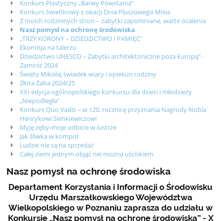
Konkurs Plastyczny „Barwy Powstania”
Konkurs świetlicowy z okazji Dnia Pluszowego Misia
Z moich rodzinnych stron – zabytki zapomniane, warte ocalenia
Nasz pomysł na ochronę środowiska
„TRZY KORONY – DZIEDZICTWO I PAMIĘĆ"
Ekomisja na talerzu
Dziedzictwo UNESCO – Zabytki architektoniczne poza Europą”-
Zamość 2024
Święty Mikołaj świadek wiary i opiekun rodziny
Złota Żaba 2024/25
XXI edycja ogólnopolskiego konkursu dla dzieci i młodzieży
„Niepodległa”
Konkurs Quo Vadis – w 120. rocznicę przyznania Nagrody Nobla
Henrykowi Sienkiewiczowi
Myję zęby-moje odbicie w lustrze
Jak śliwka w kompot
Ludzie nie są na sprzedaż
Całej ziemi jednym objąć nie można uściskiem
Nasz pomysł na ochronę środowiska
Departament Korzystania i Informacji o Środowisku
Urzędu Marszałkowskiego Województwa
Wielkopolskiego w Poznaniu zaprasza do udziału w
Konkursie „Nasz pomysł na ochronę środowiska” - X