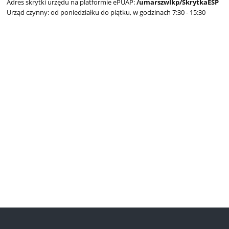
Adres skrytki urzędu na platformie ePUAP:
/umarszwlkp/SkrytkaESP
Urząd czynny: od poniedziałku do piątku, w godzinach 7:30 - 15:30