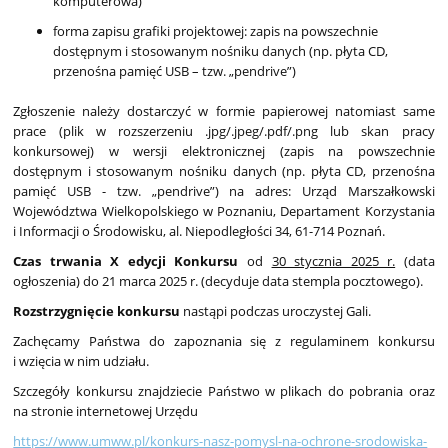
komputerowa)
forma zapisu grafiki projektowej: zapis na powszechnie
dostępnym i stosowanym nośniku danych (np. płyta CD,
przenośna pamięć USB – tzw. „pendrive”)
Zgłoszenie należy dostarczyć w formie papierowej natomiast same
prace (plik w rozszerzeniu .jpg/.jpeg/.pdf/.png lub skan pracy
konkursowej) w wersji elektronicznej (zapis na powszechnie
dostępnym i stosowanym nośniku danych (np. płyta CD, przenośna
pamięć USB - tzw. „pendrive”) na adres: Urząd Marszałkowski
Województwa Wielkopolskiego w Poznaniu, Departament Korzystania
i Informacji o Środowisku, al. Niepodległości 34, 61-714 Poznań.
Czas trwania X edycji Konkursu
od
30 stycznia 2025 r.
(data
ogłoszenia) do 21 marca 2025 r. (decyduje data stempla pocztowego).
Rozstrzygnięcie konkursu
nastąpi podczas uroczystej Gali.
Zachęcamy Państwa do zapoznania się z regulaminem konkursu
i wzięcia w nim udziału.
Szczegóły konkursu znajdziecie Państwo w plikach do pobrania oraz
na stronie internetowej Urzędu
https://www.umww.pl/konkurs-nasz-pomysl-na-ochrone-srodowiska-