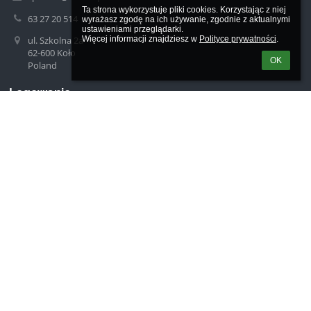
Ta strona wykorzystuje pliki cookies. Korzystając z niej 
63 27 20 514
wyrażasz zgodę na ich używanie, zgodnie z aktualnymi 
ustawieniami przeglądarki.

Więcej informacji znajdziesz w 
Polityce prywatności
.
ul. Szkolna 2a
62-600 Koło
OK
Poland
Logowanie
Nazwa użytkownika:
Hasło:
Zapomniałem loginu lub hasła
Wersja dla słabowidzących
Powered by
aSc EduPage