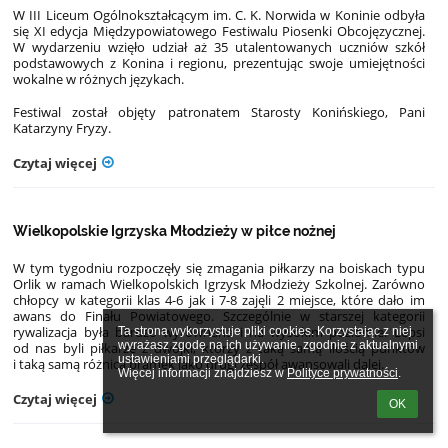
W III Liceum Ogólnokształcącym im. C. K. Norwida w Koninie odbyła
się XI edycja Międzypowiatowego Festiwalu Piosenki Obcojęzycznej.
W wydarzeniu wzięło udział aż 35 utalentowanych uczniów szkół
podstawowych z Konina i regionu, prezentując swoje umiejętności
wokalne w różnych językach.
Festiwal został objęty patronatem Starosty Konińskiego, Pani
Katarzyny Fryzy.
Czytaj więcej
Wielkopolskie Igrzyska Młodzieży w piłce nożnej
W tym tygodniu rozpoczęły się zmagania piłkarzy na boiskach typu
Orlik w ramach Wielkopolskich Igrzysk Młodzieży Szkolnej. Zarówno
chłopcy w kategorii klas 4-6 jak i 7-8 zajęli 2 miejsce, które dało im
awans do Finału Powiatowego. Szczególnie w starszej kategorii
rywalizacja była bardzo wyrównana i na wysokim poziomie. Lepsi
Ta strona wykorzystuje pliki cookies. Korzystając z niej 
wyrażasz zgodę na ich używanie, zgodnie z aktualnymi 
od nas byli piłkarze z dwójki, którzy z taką samą ilością punktów
ustawieniami przeglądarki.

i taką samą różnicą bramek jako drugi zespół awansowali dalej.
Więcej informacji znajdziesz w 
Polityce prywatności
.
Czytaj więcej
OK