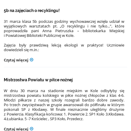
5b na zajęciach o recyklingu! ️
31 marca klasa 5b podczas godziny wychowawczej wzięła udział w
wyjątkowych warsztatach pt. „O recyklingu i nie tylko...”, które
poprowadziła pani Anna Pietruszka – bibliotekarka Miejskiej
i Powiatowej Biblioteki Publicznej w Kole.
Zajęcia były prawdziwą lekcją ekologii w praktyce! Uczniowie
dowiedzieli się m.in.:
Czytaj więcej
Mistrzostwa Powiatu w piłce nożnej
W dniu 30 marca na stadionie miejskim w Kole odbyłyby się
mistrzostwa powiatu kolskiego w piłce nożnej chłopców z klas 4-6.
Młodzi piłkarze z naszej szkoły rozegrali bardzo dobre zawody.
Po trzech zwycięstwach w grupie awansowali do półfinału w którym
pokonali SP z Kłodawy. W finale nieznacznie ulegliśmy drużynie
z Powiercia. Klasyfikacja końcowa: 1. Powiercie 2. SP1 Koło 3.Kłodawa.
4.Łubianka. 5 -7 Kościelec , SP3 Koło, Przedecz.
Czytaj więcej