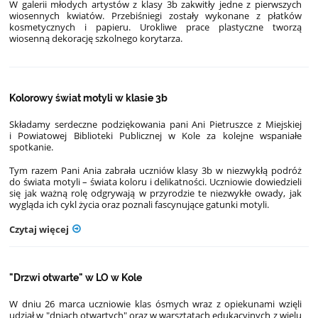
W galerii młodych artystów z klasy 3b zakwitły jedne z pierwszych
wiosennych kwiatów. Przebiśniegi zostały wykonane z płatków
kosmetycznych i papieru. Urokliwe prace plastyczne tworzą
wiosenną dekorację szkolnego korytarza.
Kolorowy świat motyli w klasie 3b
Składamy serdeczne podziękowania pani Ani Pietruszce z Miejskiej
i Powiatowej Biblioteki Publicznej w Kole za kolejne wspaniałe
spotkanie.
Tym razem Pani Ania zabrała uczniów klasy 3b w niezwykłą podróż
do świata motyli – świata koloru i delikatności. Uczniowie dowiedzieli
się jak ważną rolę odgrywają w przyrodzie te niezwykłe owady, jak
wygląda ich cykl życia oraz poznali fascynujące gatunki motyli.
Czytaj więcej
"Drzwi otwarte" w LO w Kole
W dniu 26 marca uczniowie klas ósmych wraz z opiekunami wzięli
udział w "dniach otwartych" oraz w warsztatach edukacyjnych z wielu