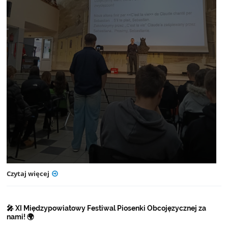
Czytaj więcej
🎤 XI Międzypowiatowy Festiwal Piosenki Obcojęzycznej za
nami! 🌍