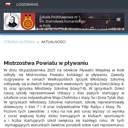
LOGOWANIE
Szkoła Podstawowa nr 1
im. Stanisława Konarskiego
w Kole
STRONA GŁÓWNA
u
AKTUALNOŚCI
Aktualności
Mistrzostwa Powiatu w pływaniu
W dniu 09.października 2025 na obiekcie Pływalni Miejskiej w Kole
odbyły się Mistrzostwa Powiatu kolskiego w pływaniu. Zawody
rozgrywane w ramach Wielkopolskich Igrzysk Młodzieży Szkolnej
odbywały się w dwóch kategoriach wiekowych: Igrzyska Dzieci (klasy 4-
6) oraz Igrzyska Młodzieży Szkolnej (klasy7-8). W Igrzyskach Dzieci
naszą szkołę reprezentowali chłopcy z klas piątych startujący w
sztafecie oraz indywidualnie Maja Chelińska z klasy 5a i Zosia Tylak (6a).
W Igrzyskach Młodzieży Szkolnej natomiast, szkołę reprezentowały
dziewczyny z klas 7 i 8 oraz indywidualnie Filip Radys z klasy 7b.
Poziom tych zawodów z roku na rok jest coraz wyższy co wynika
z coraz większej liczby dzieci trenujących w klubach sportowych
a i liczba startujących szkół zwiększa się każdego roku. W tych
wymagających warunkach świetnie poradzili sobie nasi reprezentanci.