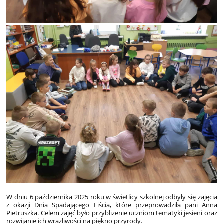
W dniu 6 października 2025 roku w świetlicy szkolnej odbyły się zajęcia
z okazji Dnia Spadającego Liścia, które przeprowadziła pani Anna
Pietruszka. Celem zajęć było przybliżenie uczniom tematyki jesieni oraz
rozwijanie ich wrażliwości na piękno przyrody.