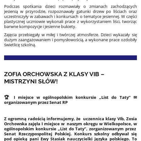
Podczas spotkania dzieci rozmawiały o zmianach zachodzących
jesienią w przyrodzie, rozpoznawały gatunki drzew po liściach oraz
uczestniczyły w zabawach i konkursach o tematyce jesiennej. W części
plastycznej uczniowie wykonali prace z wykorzystaniem liści, tworząc
barwne kompozycje i jesienne bukiety.
Zajęcia przebiegały w miłej i twórczej atmosferze. Dzieci wykazały się
dużym zaangażowaniem i pomysłowością, a wykonane prace ozdobiły
świetlicę szkolną.
ZOFIA ORCHOWSKA Z KLASY VIB –
MISTRZYNI SŁÓW!
🏆
I miejsce w ogólnopolskim konkursie „List do Taty”
✉
organizowanym przez Senat RP
Z ogromną radością informujemy, że uczennica klasy VIb, Zosia
Orchowska zajęła I miejsce w naszym okręgu w Wielkopolsce, w
ogólnopolskim konkursie „List do Taty”, zorganizowanym przez
Senat Rzeczypospolitej Polskiej. Konkurs szkolny odbywał się
pod opieką pani Ewy Stasiak nauczycielki języka polskiego. To