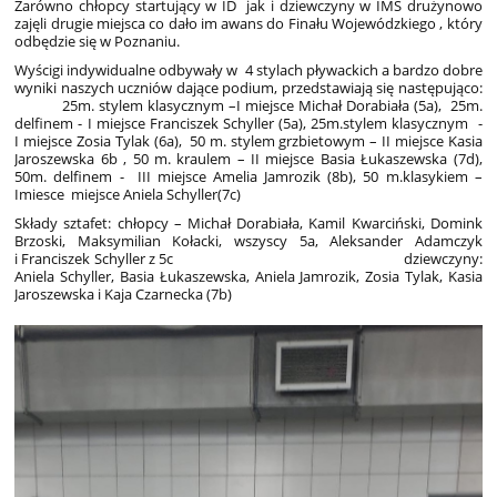
Zarówno chłopcy startujący w ID jak i dziewczyny w IMS drużynowo
zajęli drugie miejsca co dało im awans do Finału Wojewódzkiego , który
odbędzie się w Poznaniu.
Wyścigi indywidualne odbywały w 4 stylach pływackich a bardzo dobre
wyniki naszych uczniów dające podium, przedstawiają się następująco:
25m. stylem klasycznym –I miejsce Michał Dorabiała (5a), 25m.
delfinem - I miejsce Franciszek Schyller (5a), 25m.stylem klasycznym -
I miejsce Zosia Tylak (6a), 50 m. stylem grzbietowym – II miejsce Kasia
Jaroszewska 6b , 50 m. kraulem – II miejsce Basia Łukaszewska (7d),
50m. delfinem - III miejsce Amelia Jamrozik (8b), 50 m.klasykiem –
Imiesce miejsce Aniela Schyller(7c)
Składy sztafet: chłopcy – Michał Dorabiała, Kamil Kwarciński, Domink
Brzoski, Maksymilian Kołacki, wszyscy 5a, Aleksander Adamczyk
i Franciszek Schyller z 5c dziewczyny:
Aniela Schyller, Basia Łukaszewska, Aniela Jamrozik, Zosia Tylak, Kasia
Jaroszewska i Kaja Czarnecka (7b)