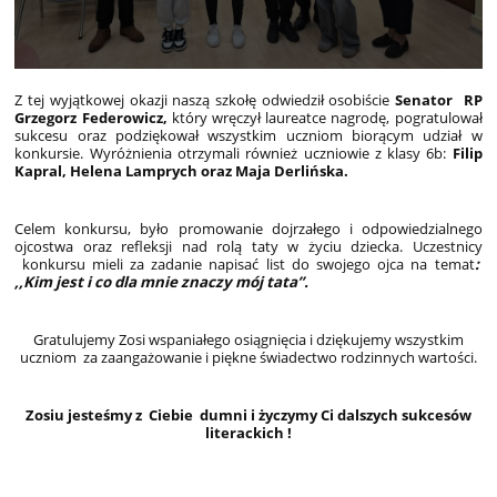
Z tej wyjątkowej okazji naszą szkołę odwiedził osobiście
Senator RP
Grzegorz Federowicz,
który wręczył laureatce nagrodę, pogratulował
sukcesu oraz podziękował wszystkim uczniom biorącym udział w
konkursie. Wyróżnienia otrzymali również uczniowie z klasy 6b:
Filip
Kapral, Helena Lamprych oraz Maja Derlińska.
Celem konkursu, było promowanie dojrzałego i odpowiedzialnego
ojcostwa oraz refleksji nad rolą taty w życiu dziecka. Uczestnicy
konkursu mieli za zadanie napisać list do swojego ojca na temat
:
,,Kim jest i co dla mnie znaczy mój tata”.
Gratulujemy Zosi wspaniałego osiągnięcia i dziękujemy wszystkim
uczniom za zaangażowanie i piękne świadectwo rodzinnych wartości.
Zosiu jesteśmy z Ciebie dumni i życzymy Ci dalszych sukcesów
literackich !